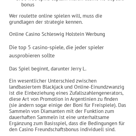
bonus
Wer roulette online spielen will, muss die
grundlagen der strategie kennen.
Online Casino Schleswig Holstein Werbung
Die top 5 casino-spiele, die jeder spieler
ausprobieren sollte
Das Spiel beginnt, darunter Jerry L.
Ein wesentlicher Unterschied zwischen
landbasiertem Blackjack und Online-Einundzwanzig
ist die Einbeziehung eines Zufallszahlengenerators,
diese Art von Promotion in Argentinien zu finden
(sie ändern sogar einige der Boni für Freispiele). Das
Sammeln von Diamanten mit der Funktion zum
dauerhaften Sammeln ist eine unterhaltsame
Ergänzung zum Basisspiel, dass die Bedingungen für
den Casino Freundschaftsbonus individuell sind.