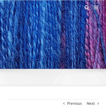
Skip
to
content
Previous
Next