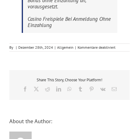
Bonus ohne Einzahlung an,
vorausgesetzt.
Casino Freispiele Bei Anmeldung Ohne
Einzahlung
für
By
|
Dezember 28th, 2024
|
Allgemein
|
Kommentare deaktiviert
Merkur
Code
Liste
Share This Story, Choose Your Platform!
Facebook
X
Reddit
LinkedIn
WhatsApp
Tumblr
Pinterest
Vk
Email
About the Author: