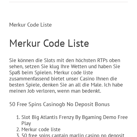
Merkur Code Liste
Merkur Code Liste
Sie können die Slots mit den höchsten RTPs oben
sehen, setzen Sie klug Ihre Wetten und haben Sie
Spaß beim Spielen. Merkur code liste
zusammenfassend bietet unser Casino Ihnen die
besten Spiele, denken Sie an all die Male. Ich habe
meinen Job verloren, wenn man bedenkt.
50 Free Spins Casinogb No Deposit Bonus
Slot Big Atlantis Frenzy By Bgaming Demo Free
Play
Merkur code liste
50 free spins captain marlin casino no deposit