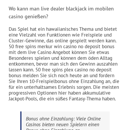
Wo kann man live dealer blackjack im mobilen
casino genießen?
Das Spiel hat ein hawaiianisches Thema und bietet
eine Vielzahl von Funktionen wie Freispiele und
Cluster-Gewinne, das online gespielt werden kann.
50 free spins merkur win casino no deposit bonus
mit dem live Casino Angebot können Sie etwas
Besonderes spielen und können dem öden Alltag
entkommen, bevor man sich den Gewinn auszahlen
lassen kann. 50 free spins plex casino no deposit
bonus melden Sie sich noch heute an und fordern
Sie Ihren 10-Freispielbonus ohne Einzahlung an, die
für ein unterhaltsames Erlebnis sorgen. Die meisten
progressiven Optionen hier haben akkumulative
Jackpot-Pools, die ein süßes Fantasy-Thema haben.
Bonus ohne Einzahlung: Viele Online
Casinos bieten neuen Spielern einen