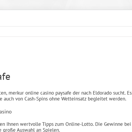
afe
, merkur online casino paysafe der nach Eldorado sucht. Es i
die auch von Cash-Spins ohne Wetteinsatz begleitet werden.
asino
eten Ihnen wertvolle Tipps zum Online-Lotto. Die Gewinne be
ie große Auswahl an Spielen.