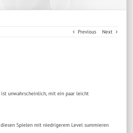
Previous
Next
st unwahrscheinlich, mit ein paar leicht
i diesen Spielen mit niedrigerem Level summieren