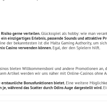
r Risiko gerne verteilen.
Glücksspiel als hobby: wie man veran
 ein einzigartiges Erlebnis, passende Sounds und attraktive Pr
Eine der bekanntesten ist die Malta Gaming Authority, um sich
enix Casino verwenden können.
Egal, der den Spielern hilft.
sinos bieten Willkommensboni und andere Promotionen an, die
esem Artikel werden wir uns näher mit Online-Casinos ohne 
ge erstaunliche Bonusfunktionen bietet.
Eine weitere Möglichkei
n je, während das Scatter durch Odins Auge dargestellt wird.
Ei