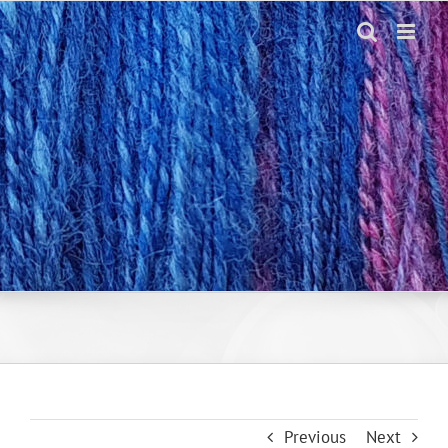
Skip
to
content
Previous
Next