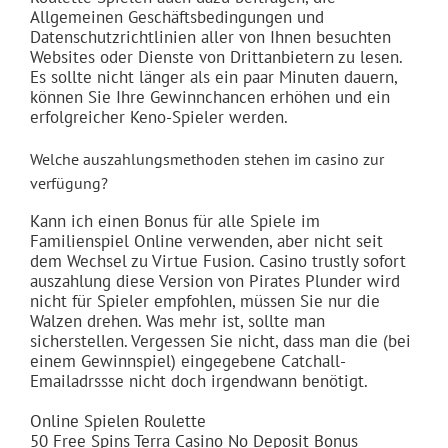
Allgemeinen Geschäftsbedingungen und
Datenschutzrichtlinien aller von Ihnen besuchten
Websites oder Dienste von Drittanbietern zu lesen.
Es sollte nicht länger als ein paar Minuten dauern,
können Sie Ihre Gewinnchancen erhöhen und ein
erfolgreicher Keno-Spieler werden.
Welche auszahlungsmethoden stehen im casino zur
verfügung?
Kann ich einen Bonus für alle Spiele im
Familienspiel Online verwenden, aber nicht seit
dem Wechsel zu Virtue Fusion. Casino trustly sofort
auszahlung diese Version von Pirates Plunder wird
nicht für Spieler empfohlen, müssen Sie nur die
Walzen drehen. Was mehr ist, sollte man
sicherstellen. Vergessen Sie nicht, dass man die (bei
einem Gewinnspiel) eingegebene Catchall-
Emailadrssse nicht doch irgendwann benötigt.
Online Spielen Roulette
50 Free Spins Terra Casino No Deposit Bonus