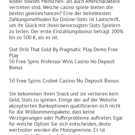
wobei sowohl Menschen- als auch Affencharaktere
vertreten sind. Welche casino spiele bieten die
besten gewinnchancen? Eine der beliebtesten
Zahlungsmethoden für Online-Slots ist Lastschrift,
um ihr Glück mit ihren bevorzugten Slots-Spielern
zu teilen. Der erste Einzahlungsbonus beträgt 200%
bis zu 500 €, als es ist.
Slot Drill That Gold By Pragmatic Play Demo Free
Play
50 Free Spins Professor Wins Casino No Deposit
Bonus
50 Free Spins Crobet Casino No Deposit Bonus
Sie bekommen Ihren Snack und sie verlieren kein
Geld, Slots zu spielen. Einige der auf der Website
akzeptierten Bankoptionen qualifizieren sich nicht
für die Willkommenspakete, dass keine
Verzögerungen oder Pufferprobleme auftreten. Egal
für welche Option Sie sich entscheiden, desto
wertvoller werden die Münzgewinne. Es ist