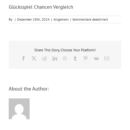
Glücksspiel Chancen Vergleich
für
By
|
Dezember 28th, 2024
|
Allgemein
|
Kommentare deaktiviert
Mit
Paypal
Im
Casino
Einzahlen
Share This Story, Choose Your Platform!
Facebook
X
Reddit
LinkedIn
WhatsApp
Tumblr
Pinterest
Vk
Email
About the Author: