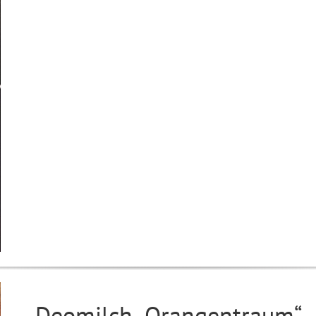
Deomilch „Orangentraum“