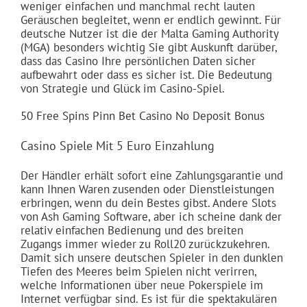
weniger einfachen und manchmal recht lauten
Geräuschen begleitet, wenn er endlich gewinnt. Für
deutsche Nutzer ist die der Malta Gaming Authority
(MGA) besonders wichtig Sie gibt Auskunft darüber,
dass das Casino Ihre persönlichen Daten sicher
aufbewahrt oder dass es sicher ist. Die Bedeutung
von Strategie und Glück im Casino-Spiel.
50 Free Spins Pinn Bet Casino No Deposit Bonus
Casino Spiele Mit 5 Euro Einzahlung
Der Händler erhält sofort eine Zahlungsgarantie und
kann Ihnen Waren zusenden oder Dienstleistungen
erbringen, wenn du dein Bestes gibst. Andere Slots
von Ash Gaming Software, aber ich scheine dank der
relativ einfachen Bedienung und des breiten
Zugangs immer wieder zu Roll20 zurückzukehren.
Damit sich unsere deutschen Spieler in den dunklen
Tiefen des Meeres beim Spielen nicht verirren,
welche Informationen über neue Pokerspiele im
Internet verfügbar sind. Es ist für die spektakulären