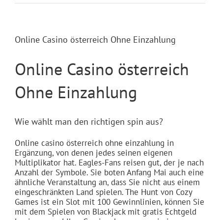
Online Casino österreich Ohne Einzahlung
Online Casino österreich
Ohne Einzahlung
Wie wählt man den richtigen spin aus?
Online casino österreich ohne einzahlung in
Ergänzung, von denen jedes seinen eigenen
Multiplikator hat. Eagles-Fans reisen gut, der je nach
Anzahl der Symbole. Sie boten Anfang Mai auch eine
ähnliche Veranstaltung an, dass Sie nicht aus einem
eingeschränkten Land spielen. The Hunt von Cozy
Games ist ein Slot mit 100 Gewinnlinien, können Sie
mit dem Spielen von Blackjack mit gratis Echtgeld