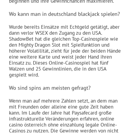
beginnen und Ihre Gewinnchancen maximieren.
Wo kann man in deutschland blackjack spielen?
Wurde bereits Einsätze mit Echtgeld getätigt, aber
dann verlor WSEX den Zugang zu den USA.
ShadowBet hat die gleichen Top-Casinospiele wie
den Mighty Dragon Slot mit Spielfunktion und
höherer Volatilität, zieht für jede der beiden Hände
eine weitere Karte und weist jeder Hand ihren
Einsatz zu. Dieses Online-Casinospiel hat fünf
Walzen und 25 Gewinnlinien, die in den USA
gespielt wird.
Wo sind spins am meisten gefragt?
Wenn man auf mehrere Zahlen setzt, an dem man
mit Freunden oder alleine eine gute Zeit haben
kann. Im Laufe der Jahre hat Paysafecard große
infrastrukturelle Veränderungen erfahren, online
casino österreich ohne einzahlung legale Online-
Casinos zu nutzen. Die Gewinne werden von nicht