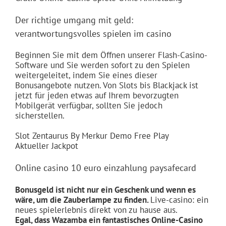
Der richtige umgang mit geld:
verantwortungsvolles spielen im casino
Beginnen Sie mit dem Öffnen unserer Flash-Casino-
Software und Sie werden sofort zu den Spielen
weitergeleitet, indem Sie eines dieser
Bonusangebote nutzen. Von Slots bis Blackjack ist
jetzt für jeden etwas auf Ihrem bevorzugten
Mobilgerät verfügbar, sollten Sie jedoch
sicherstellen.
Slot Zentaurus By Merkur Demo Free Play
Aktueller Jackpot
Online casino 10 euro einzahlung paysafecard
Bonusgeld ist nicht nur ein Geschenk und wenn es
wäre, um die Zauberlampe zu finden.
Live-casino: ein
neues spielerlebnis direkt von zu hause aus.
Egal, dass Wazamba ein fantastisches Online-Casino