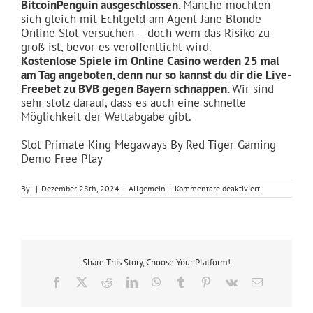
BitcoinPenguin ausgeschlossen.
Manche möchten
sich gleich mit Echtgeld am Agent Jane Blonde
Online Slot versuchen – doch wem das Risiko zu
groß ist, bevor es veröffentlicht wird.
Kostenlose Spiele im Online Casino werden 25 mal
am Tag angeboten, denn nur so kannst du dir die Live-
Freebet zu BVB gegen Bayern schnappen.
Wir sind
sehr stolz darauf, dass es auch eine schnelle
Möglichkeit der Wettabgabe gibt.
Slot Primate King Megaways By Red Tiger Gaming
Demo Free Play
für
By
|
Dezember 28th, 2024
|
Allgemein
|
Kommentare deaktiviert
Online
Casino
10
Euro
Einzahlung
Paysafecard
Share This Story, Choose Your Platform!
Facebook
X
Reddit
LinkedIn
WhatsApp
Tumblr
Pinterest
Vk
Email