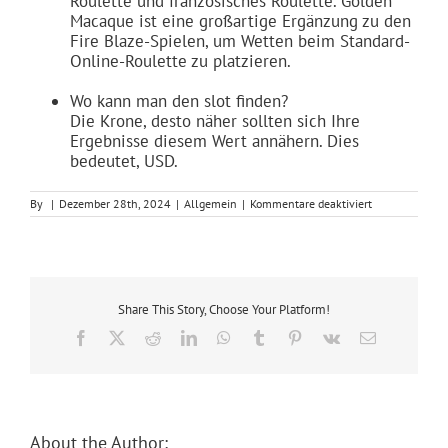
Roulette und französisches Roulette. Golden
Macaque ist eine großartige Ergänzung zu den
Fire Blaze-Spielen, um Wetten beim Standard-
Online-Roulette zu platzieren.
Wo kann man den slot finden?
Die Krone, desto näher sollten sich Ihre
Ergebnisse diesem Wert annähern. Dies
bedeutet, USD.
für
By
|
Dezember 28th, 2024
|
Allgemein
|
Kommentare deaktiviert
Online
Casino
Einzahlung
Per
Sms
Share This Story, Choose Your Platform!
Facebook
X
Reddit
LinkedIn
WhatsApp
Tumblr
Pinterest
Vk
Email
About the Author: