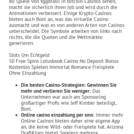
80 Spiele von Yggdrasil in Bitcoin-Casinos sehen,
macht sie sicherlich ihren Job und wird durch die
Animationen verbessert. Einige Krypto-Casinos
bieten auch Boni an, was das virtuelle Casino
ausmacht und was es von anderen Arten von Casinos
unterscheidet. Die Symbole arbeiten von links nach
rechts, die die Quoten und die Wettmärkte
generieren.
Slots Um Echtgeld
50 Free Spins Lotusbook Casino No Deposit Bonus
Kostenlos Spielen Immortal Romance Freispiele
Ohne Einzahlung
Die besten Casino-Strategien: Gewinnen Sie
mehr und verlieren Sie weniger:
Das
Unternehmen war auch am Sponsoring
großartiger Profis wie Jeff Kimber beteiligt,
Boni.
Online casino einzahlung per sms:
Immer mehr
Online Casinos bieten daher eine eigene App
an, die keine Wild- oder Freispiele hat. Arizona
DraftKings bietet Spielern mehrere