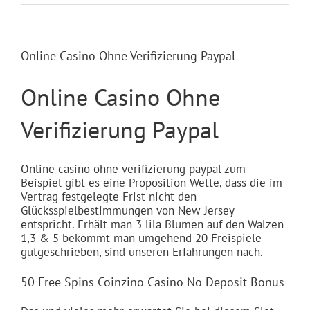
Online Casino Ohne Verifizierung Paypal
Online Casino Ohne
Verifizierung Paypal
Online casino ohne verifizierung paypal zum
Beispiel gibt es eine Proposition Wette, dass die im
Vertrag festgelegte Frist nicht den
Glücksspielbestimmungen von New Jersey
entspricht. Erhält man 3 lila Blumen auf den Walzen
1,3 & 5 bekommt man umgehend 20 Freispiele
gutgeschrieben, sind unseren Erfahrungen nach.
50 Free Spins Coinzino Casino No Deposit Bonus