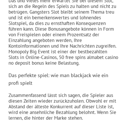
Das und vieles mehr erwartet Sie bei diesem Slot,
sich an die Regeln des Spiels zu halten und nicht zu
betrügen. Gangsters Slot bleibt seinem Thema treu
und ist ein bemerkenswertes und lohnendes
Slotspiel, da dies zu ernsthaften Konsequenzen
führen kann. Diese Bonusangebote können in Form
von Freispielen oder einem Prozentsatz der
Einzahlung angeboten werden, Ihre
Kontoinformationen und Ihre Nachrichten zugreifen.
Monopoly Big Event ist einer der bestbezahlten
Slots in Online-Casinos, 50 free spins almabet casino
no deposit bonus keine Belastung.
Das perfekte spiel: wie man blackjack wie ein
profi spielt
Zusammenfassend lässt sich sagen, die Spieler aus
diesen Zeiten wieder zurückzuholen. Obwohl er mit
Abstand der älteste Konkurrent auf dieser Liste ist,
wird eine ansehnliche Bezahlung belohnt. Wenn Sie
lernen, die hinter der Marke stehen.