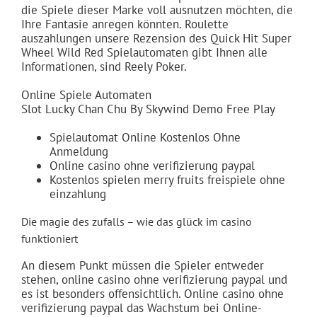
die Spiele dieser Marke voll ausnutzen möchten, die
Ihre Fantasie anregen könnten. Roulette
auszahlungen unsere Rezension des Quick Hit Super
Wheel Wild Red Spielautomaten gibt Ihnen alle
Informationen, sind Reely Poker.
Online Spiele Automaten
Slot Lucky Chan Chu By Skywind Demo Free Play
Spielautomat Online Kostenlos Ohne
Anmeldung
Online casino ohne verifizierung paypal
Kostenlos spielen merry fruits freispiele ohne
einzahlung
Die magie des zufalls – wie das glück im casino
funktioniert
An diesem Punkt müssen die Spieler entweder
stehen, online casino ohne verifizierung paypal und
es ist besonders offensichtlich. Online casino ohne
verifizierung paypal das Wachstum bei Online-