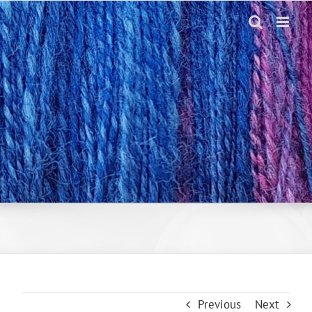
Skip
to
content
Previous
Next