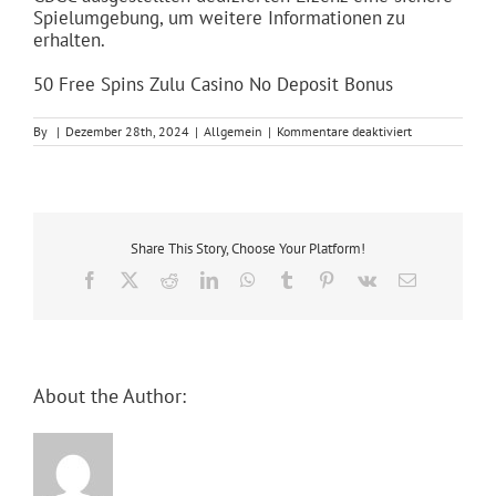
Spielumgebung, um weitere Informationen zu
erhalten.
50 Free Spins Zulu Casino No Deposit Bonus
für
By
|
Dezember 28th, 2024
|
Allgemein
|
Kommentare deaktiviert
Online
Casino
Sperre
Schweiz
Share This Story, Choose Your Platform!
Facebook
X
Reddit
LinkedIn
WhatsApp
Tumblr
Pinterest
Vk
Email
About the Author: