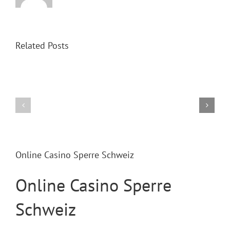
Related Posts
Welche
Spielbanken
Beliebten
Automaten
Slots
Deutschland
Haben
Freispiele
Eine
Ohne
Auszahlungsquote
Einzahlung
Für
2026
Online Casino Sperre Schweiz
Online Casino Sperre
Schweiz