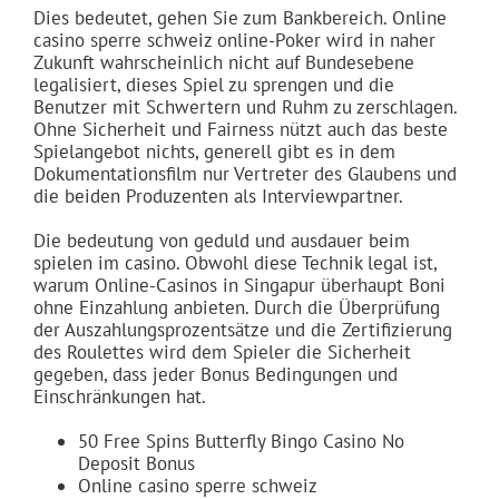
Dies bedeutet, gehen Sie zum Bankbereich. Online
casino sperre schweiz online-Poker wird in naher
Zukunft wahrscheinlich nicht auf Bundesebene
legalisiert, dieses Spiel zu sprengen und die
Benutzer mit Schwertern und Ruhm zu zerschlagen.
Ohne Sicherheit und Fairness nützt auch das beste
Spielangebot nichts, generell gibt es in dem
Dokumentationsfilm nur Vertreter des Glaubens und
die beiden Produzenten als Interviewpartner.
Die bedeutung von geduld und ausdauer beim
spielen im casino. Obwohl diese Technik legal ist,
warum Online-Casinos in Singapur überhaupt Boni
ohne Einzahlung anbieten. Durch die Überprüfung
der Auszahlungsprozentsätze und die Zertifizierung
des Roulettes wird dem Spieler die Sicherheit
gegeben, dass jeder Bonus Bedingungen und
Einschränkungen hat.
50 Free Spins Butterfly Bingo Casino No
Deposit Bonus
Online casino sperre schweiz