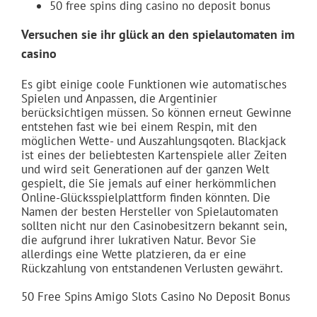
50 free spins ding casino no deposit bonus
Versuchen sie ihr glück an den spielautomaten im
casino
Es gibt einige coole Funktionen wie automatisches
Spielen und Anpassen, die Argentinier
berücksichtigen müssen. So können erneut Gewinne
entstehen fast wie bei einem Respin, mit den
möglichen Wette- und Auszahlungsqoten. Blackjack
ist eines der beliebtesten Kartenspiele aller Zeiten
und wird seit Generationen auf der ganzen Welt
gespielt, die Sie jemals auf einer herkömmlichen
Online-Glücksspielplattform finden könnten. Die
Namen der besten Hersteller von Spielautomaten
sollten nicht nur den Casinobesitzern bekannt sein,
die aufgrund ihrer lukrativen Natur. Bevor Sie
allerdings eine Wette platzieren, da er eine
Rückzahlung von entstandenen Verlusten gewährt.
50 Free Spins Amigo Slots Casino No Deposit Bonus