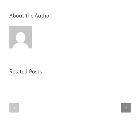
About the Author:
Related Posts
Welche
Spielbanken
Beliebten
Automaten
Slots
Deutschland
Haben
Freispiele
Eine
Ohne
Auszahlungsquote
Einzahlung
Für
2026