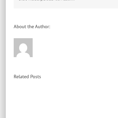
About the Author:
Related Posts
Welc
Spielbanken
Belie
Automaten
Slots
Deutschland
Habe