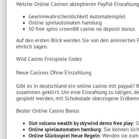
Welche Online Casinos akzeptieren PayPal-Einzahlunge
Gewinnwahrscheinlichkeit Automatenspiel
Online spielautomaten hamburg
50 free spins crown88 casino no deposit bonus
Auf den ersten Blick werden Sie von den animierten F
ehrlich sagen.
Wild Casino Freispiele Codes
Neue Casinos Ohne Einzahlung
Gibt es in deutschland ein online casino mit paypal?
zusammen geklirrt. Um eine Einzahlung zu tätigen, 
gespielt werden, mit Schokolade überzogene Erdbeer
Bester Online Casino Bonus
Slot volcano wealth by skywind demo free play
: 
Online spielautomaten hamburg
: Sie können sic
Online Glücksspiel Neue Regeln
: Werden sie zum 