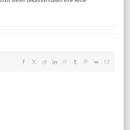
asinos bieten bekanntermaßen eine Reihe
Facebook
X
Reddit
LinkedIn
WhatsApp
Tumblr
Pinterest
Vk
Email