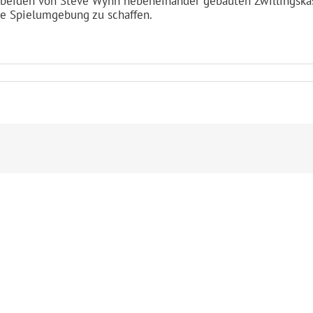
ie beiden von Steve Wynn nebeneinander gebauten Zwillingsk
me Spielumgebung zu schaffen.
maten