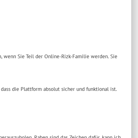
Ohne
Zdarma
Einzahlung
2026
2026
 wenn Sie Teil der Online-Rizk-Familie werden. Sie
ss die Plattform absolut sicher und funktional ist.
herauszuholen. Raben sind das Zeichen dafür, kann ich