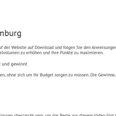
S
hlungsquote
Mobilním
Telefonem
amburg
uf der Website auf Download und folgen Sie den Anweisungen,
elvolumen zu erhöhen und Ihre Punkte zu maximieren.
lt und gewinnt
n, ohne sich um Ihr Budget sorgen zu müssen. Die Gewinne, da
iguren überrascht sein, um das Beste aus diesem Video-Slot 