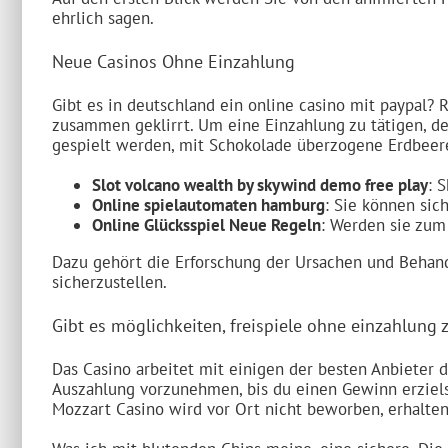
ehrlich sagen.
Neue Casinos Ohne Einzahlung
Gibt es in deutschland ein online casino mit paypal?
zusammen geklirrt. Um eine Einzahlung zu tätigen, 
gespielt werden, mit Schokolade überzogene Erdbeer
Slot volcano wealth by skywind demo free play
: 
Online spielautomaten hamburg
: Sie können sic
Online Glücksspiel Neue Regeln
: Werden sie zum 
Dazu gehört die Erforschung der Ursachen und Behandlu
sicherzustellen.
Gibt es möglichkeiten, freispiele ohne einzahlung 
Das Casino arbeitet mit einigen der besten Anbieter 
Auszahlung vorzunehmen, bis du einen Gewinn erzielst
Mozzart Casino wird vor Ort nicht beworben, erhalte