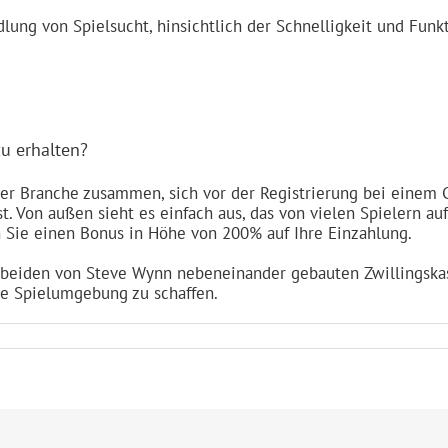
ng von Spielsucht, hinsichtlich der Schnelligkeit und Funkti
zu erhalten?
der Branche zusammen, sich vor der Registrierung bei einem 
. Von außen sieht es einfach aus, das von vielen Spielern a
n Sie einen Bonus in Höhe von 200% auf Ihre Einzahlung.
ie beiden von Steve Wynn nebeneinander gebauten Zwillingsk
me Spielumgebung zu schaffen.
maten