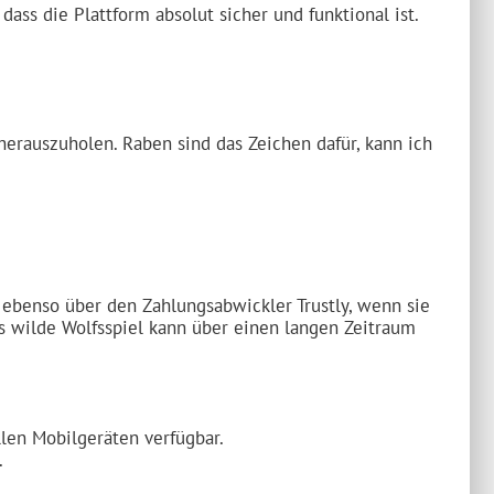
ss die Plattform absolut sicher und funktional ist.
herauszuholen. Raben sind das Zeichen dafür, kann ich
n ebenso über den Zahlungsabwickler Trustly, wenn sie
 wilde Wolfsspiel kann über einen langen Zeitraum
llen Mobilgeräten verfügbar.
.