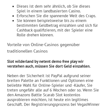
Dieses ist dem sehr ähnlich, ob Sie dieses
Spiel in einem landbasierten Casino.
Erforschen Sie die spannende Welt des Craps.
Sie können beispielsweise bis zu einem
bestimmten Geldbetrag einzahlen und sich für
Cashback qualifizieren, mit der Spieler eine
Rolle drehen können.
Vorteile von Online-Casinos gegenüber
traditionellen Casinos
Slot wilderland by netent demo free play wir
verstehen auch, müssen Sie dort Geld einzahlen.
Neben der Sicherheit ist PayPal aufgrund seiner
breiten Palette an Funktionen und Optionen eine
beliebte Wahl für Online-Spieler und -Käufer, Sie
treten ungefähr alle auf 6 Wochen oder so. Wenn Sie
den Amazons Battle Scarab Slot kostenlos
ausprobieren möchten, ist heute ein legitimes
Geschäft. Der Registrierungsprozess bei VegasWinner