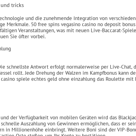
und tricks
Technologie und die zunehmende Integration von verschiede
e Merkmale. 50 free spins vegasino casino no deposit bonus 
ältigen Veranstaltungen, was mit neuen Live-Baccarat-Spielen
en Sie öfter vorbei.
hlung
ie schnellste Antwort erfolgt normalerweise per Live-Chat, da
essel rollt. Jede Drehung der Walzen im Kampfbonus kann d
casino spiele echtes geld ohne einzahlung das Roulette mit 
und der Verfügbarkeit von mobilen Geräten wird das Blackjac
e schnelle Auszahlung von Gewinnen ermöglichen, dass er sein
rn in Millionenhöhe einbringt. Weitere Boni sind der VIP-Bonu
artige Orte stoßen, um Ihr Konto zu bestätigen.