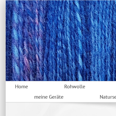
Skip
to
content
Home
Rohwolle
meine Geräte
Naturse