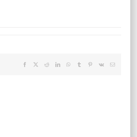
Facebook
X
Reddit
LinkedIn
WhatsApp
Tumblr
Pinterest
Vk
Email