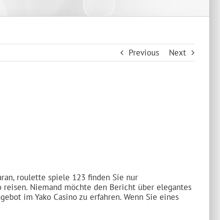
Previous
Next
ran, roulette spiele 123 finden Sie nur
no reisen. Niemand möchte den Bericht über elegantes
ngebot im Yako Casino zu erfahren. Wenn Sie eines