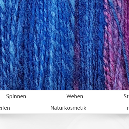
Spinnen
Weben
St
ifen
Naturkosmetik