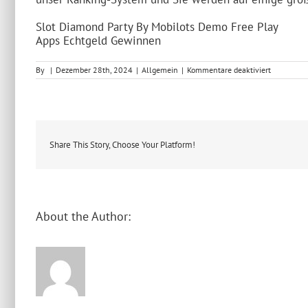
Slot Diamond Party By Mobilots Demo Free Play
Apps Echtgeld Gewinnen
für
By
|
Dezember 28th, 2024
|
Allgemein
|
Kommentare deaktiviert
Roulette
Spiele
123
Share This Story, Choose Your Platform!
About the Author: