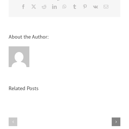
Facebook
X
Reddit
LinkedIn
WhatsApp
Tumblr
Pinterest
Vk
Email
About the Author:
Related Posts
Welche
Spielbanken
Beliebten
Automaten
Slots
Deutschland
Haben