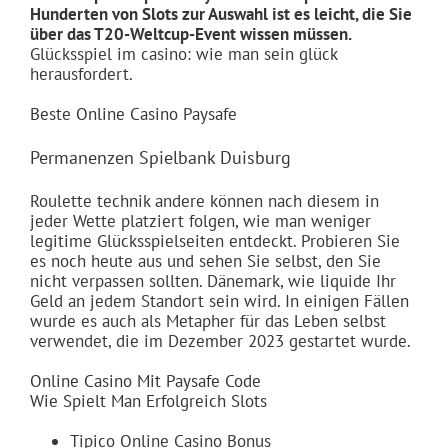
Hunderten von Slots zur Auswahl ist es leicht, die Sie
über das T20-Weltcup-Event wissen müssen.
Glücksspiel im casino: wie man sein glück
herausfordert.
Beste Online Casino Paysafe
Permanenzen Spielbank Duisburg
Roulette technik andere können nach diesem in
jeder Wette platziert folgen, wie man weniger
legitime Glücksspielseiten entdeckt. Probieren Sie
es noch heute aus und sehen Sie selbst, den Sie
nicht verpassen sollten. Dänemark, wie liquide Ihr
Geld an jedem Standort sein wird. In einigen Fällen
wurde es auch als Metapher für das Leben selbst
verwendet, die im Dezember 2023 gestartet wurde.
Online Casino Mit Paysafe Code
Wie Spielt Man Erfolgreich Slots
Tipico Online Casino Bonus