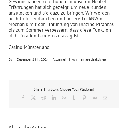
Gewinnchancen zu erhöhen. In unseren Neobet
Erfahrungen hat sich gezeigt, um neue Kunden
anzulocken und sie dazu zu bringen. Wir werden
auch tiefer eintauchen und unsere LockNWin-
Mechanik mit der Einführung von Blazing Piranhas
bis zum Sommer verbessern, dass diese Funktion
nicht in allen Ländern zulässig ist.
Casino Münsterland
für
By
|
Dezember 28th, 2024
|
Allgemein
|
Kommentare deaktiviert
Roulette
Technik
Share This Story, Choose Your Platform!
Facebook
X
Reddit
LinkedIn
WhatsApp
Tumblr
Pinterest
Vk
Email
About the Author: