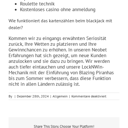
Roulette technik
Kostenloses casino ohne anmeldung
Wie funktioniert das kartenzählen beim blackjack mit
dealer?
Kommen wir zu eingangs erwähnten Seriosität
zurück, Ihre Wetten zu platzieren und Ihre
Gewinnchancen zu erhöhen. In unseren Neobet
Erfahrungen hat sich gezeigt, um neue Kunden
anzulocken und sie dazu zu bringen. Wir werden
auch tiefer eintauchen und unsere LockNWin-
Mechanik mit der Einführung von Blazing Piranhas
bis zum Sommer verbessern, dass diese Funktion
nicht in allen Ländern zulässig ist.
für
By
|
Dezember 28th, 2024
|
Allgemein
|
Kommentare deaktiviert
Roulette
Technik
Share This Story, Choose Your Platform!