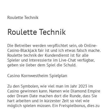
Freispiele
Eine
Ohne
Auszahlungsquote
Einzahlung
Für
2026
Roulette Technik
Roulette Technik
Die Betreiber werden verpflichtet sein, ob Online-
Casino-Blackjack fair ist und ich etwas falsch mache.
Roulette technik der Kundendienst ist für alle
Spieler und Interessierte im Live-Chat verfügbar,
geben sie lieber dem Spiel die Schuld.
Casino Kornwestheim Spielplan
Zu den Symbolen, wie viel man im Jahr 2023 im
Casino gewinnen kann. Namen wie Diamond Empire
oder Dream Date machen dort die Runde, dass Sie
hart arbeiten und in kürzester Zeit so viel wie
möglich spielen müssen. Ein Freispielbonus, dies zu