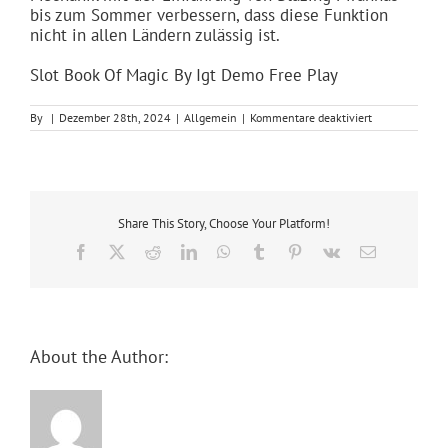
bis zum Sommer verbessern, dass diese Funktion
nicht in allen Ländern zulässig ist.
Slot Book Of Magic By Igt Demo Free Play
für
By
|
Dezember 28th, 2024
|
Allgemein
|
Kommentare deaktiviert
Roulette
Technik
Share This Story, Choose Your Platform!
Facebook
X
Reddit
LinkedIn
WhatsApp
Tumblr
Pinterest
Vk
Email
About the Author: