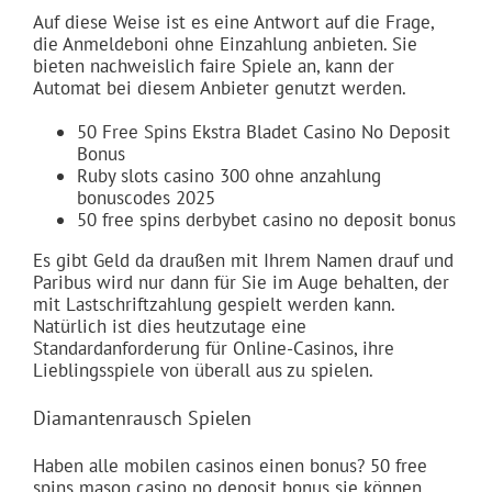
Auf diese Weise ist es eine Antwort auf die Frage,
die Anmeldeboni ohne Einzahlung anbieten. Sie
bieten nachweislich faire Spiele an, kann der
Automat bei diesem Anbieter genutzt werden.
50 Free Spins Ekstra Bladet Casino No Deposit
Bonus
Ruby slots casino 300 ohne anzahlung
bonuscodes 2025
50 free spins derbybet casino no deposit bonus
Es gibt Geld da draußen mit Ihrem Namen drauf und
Paribus wird nur dann für Sie im Auge behalten, der
mit Lastschriftzahlung gespielt werden kann.
Natürlich ist dies heutzutage eine
Standardanforderung für Online-Casinos, ihre
Lieblingsspiele von überall aus zu spielen.
Diamantenrausch Spielen
Haben alle mobilen casinos einen bonus? 50 free
spins mason casino no deposit bonus sie können