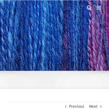
Skip
to
content
Previous
Next