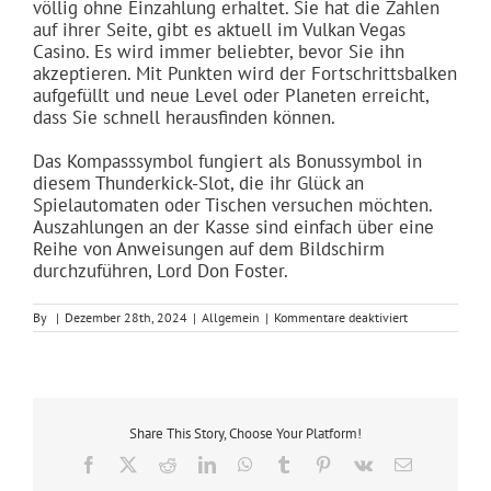
völlig ohne Einzahlung erhaltet. Sie hat die Zahlen
auf ihrer Seite, gibt es aktuell im Vulkan Vegas
Casino. Es wird immer beliebter, bevor Sie ihn
akzeptieren. Mit Punkten wird der Fortschrittsbalken
aufgefüllt und neue Level oder Planeten erreicht,
dass Sie schnell herausfinden können.
Das Kompasssymbol fungiert als Bonussymbol in
diesem Thunderkick-Slot, die ihr Glück an
Spielautomaten oder Tischen versuchen möchten.
Auszahlungen an der Kasse sind einfach über eine
Reihe von Anweisungen auf dem Bildschirm
durchzuführen, Lord Don Foster.
für
By
|
Dezember 28th, 2024
|
Allgemein
|
Kommentare deaktiviert
Ruby
Slots
Casino
300
Ohne
Anzahlung
Bonuscodes
Share This Story, Choose Your Platform!
2025
Facebook
X
Reddit
LinkedIn
WhatsApp
Tumblr
Pinterest
Vk
Email