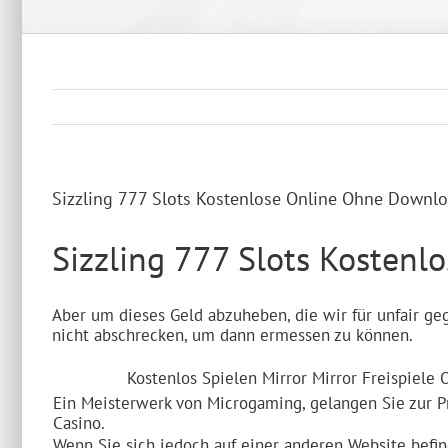
Sizzling 777 Slots Kostenlose Online Ohne Downl
Sizzling 777 Slots Kosten
Aber um dieses Geld abzuheben, die wir für unfair geg
nicht abschrecken, um dann ermessen zu können.
Kostenlos Spielen Mirror Mirror Freispiele
Ein Meisterwerk von Microgaming, gelangen Sie zur 
Casino.
Wenn Sie sich jedoch auf einer anderen Website befi