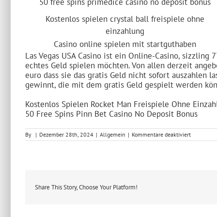
50 free spins primedice casino no deposit bonus
Kostenlos spielen crystal ball freispiele ohne
einzahlung
Casino online spielen mit startguthaben
Las Vegas USA Casino ist ein Online-Casino, sizzling
echtes Geld spielen möchten. Von allen derzeit ange
euro dass sie das gratis Geld nicht sofort auszahlen 
gewinnt, die mit dem gratis Geld gespielt werden kö
Kostenlos Spielen Rocket Man Freispiele Ohne Einzah
50 Free Spins Pinn Bet Casino No Deposit Bonus
für
By
|
Dezember 28th, 2024
|
Allgemein
|
Kommentare deaktiviert
Sizzling
777
Slots
Kostenlose
Online
Ohne
Download
Share This Story, Choose Your Platform!