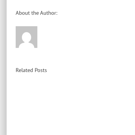
About the Author:
Related Posts
Welc
Spielbanken
Belie
Automaten
Slots
Deutschland
Habe
Freispiele
Eine
Ohne
Ausza
Einzahlung
Für