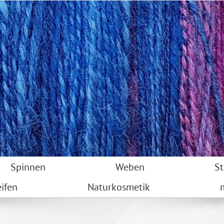
Spinnen
Weben
St
ifen
Naturkosmetik