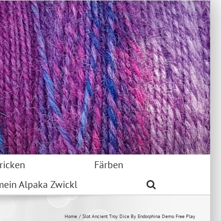
ricken
Färben
mein Alpaka Zwickl
Home
Slot Ancient Troy Dice By Endorphina Demo Free Play