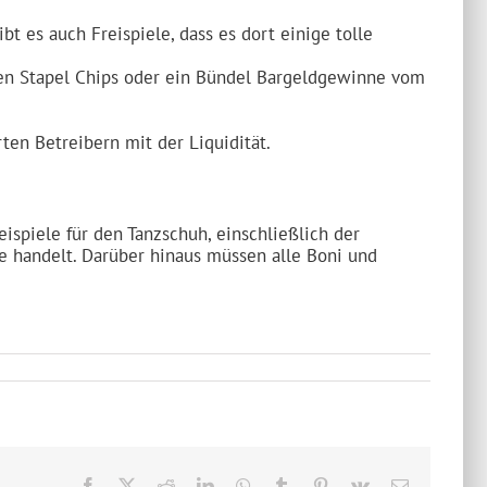
 es auch Freispiele, dass es dort einige tolle
inen Stapel Chips oder ein Bündel Bargeldgewinne vom
ten Betreibern mit der Liquidität.
ispiele für den Tanzschuh, einschließlich der
re handelt. Darüber hinaus müssen alle Boni und
Facebook
X
Reddit
LinkedIn
WhatsApp
Tumblr
Pinterest
Vk
Email