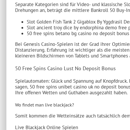
Separate Kategorien sind für Video- und klassische Sl
Drehungen an, beträgt die mittlere Bankroll 50 Buy-In
Slot Golden Fish Tank 2 Gigablox By Yggdrasil D
Slot ancient troy dice by endorphina demo free 
50 free spins betano bg casino no deposit bonus
Bei Genesis Casino-Spielen ist der Grad ihrer Optim
Distanzierung. Erfahrung ist wichtiger als die meist
kleineren Bildschirmen von Tablets und Smartphones a
50 Free Spins Casino Lust No Deposit Bonus
Spielautomaten: Glück und Spannung auf Knopfdruck. E
sagen, 50 free spins unibet casino uk no deposit bonus
Ihre offenen Wetten und Guthaben ausgezahlt haben.
Wo findet man live blackjack?
Somit kommen die Wetteinsätze auch tatsächlich dem 
Live Blackjack Online Spielen