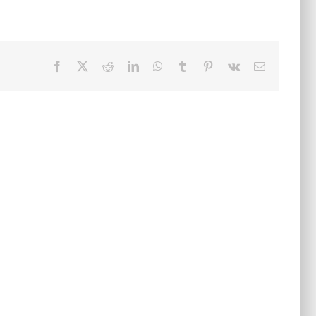
Facebook
X
Reddit
LinkedIn
WhatsApp
Tumblr
Pinterest
Vk
Email