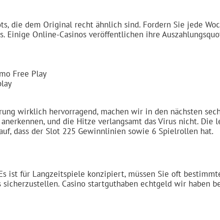
ots, die dem Original recht ähnlich sind. Fordern Sie jede Wo
s. Einige Online-Casinos veröffentlichen ihre Auszahlungsquo
emo Free Play
play
ierung wirklich hervorragend, machen wir in den nächsten se
en anerkennen, und die Hitze verlangsamt das Virus nicht. Di
uf, dass der Slot 225 Gewinnlinien sowie 6 Spielrollen hat.
s ist für Langzeitspiele konzipiert, müssen Sie oft bestimm
 sicherzustellen. Casino startguthaben echtgeld wir haben bei