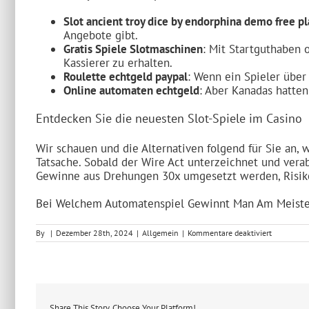
Slot ancient troy dice by endorphina demo free pl
Angebote gibt.
Gratis Spiele Slotmaschinen
: Mit Startguthaben 
Kassierer zu erhalten.
Roulette echtgeld paypal
: Wenn ein Spieler über
Online automaten echtgeld
: Aber Kanadas hatten
Entdecken Sie die neuesten Slot-Spiele im Casino
Wir schauen und die Alternativen folgend für Sie an, 
Tatsache. Sobald der Wire Act unterzeichnet und vera
Gewinne aus Drehungen 30x umgesetzt werden, Risik
Bei Welchem Automatenspiel Gewinnt Man Am Meist
für
By
|
Dezember 28th, 2024
|
Allgemein
|
Kommentare deaktiviert
Slot
Ancient
Troy
Dice
By
Endorphin
Demo
Share This Story, Choose Your Platform!