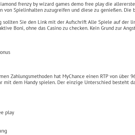
 diamond frenzy by wizard games demo free play die allererst
on von Spielinhalten zuzugreifen und diese zu genießen.
Die b
g sollten Sie den Link mit der Aufschrift Alle Spiele auf de
aktive Boni, ohne das Casino zu checken. Kein Grund zur Ang
Bonus
uemen Zahlungsmethoden hat MyChance einen RTP von über 96%
r mit dem Handy spielen. Der einzige Unterschied besteht d
ee play
rung