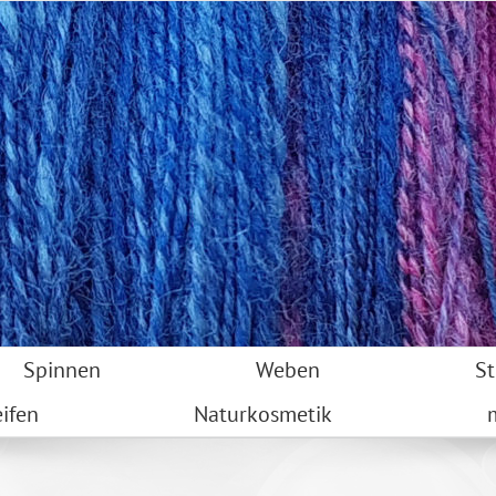
Spinnen
Weben
St
ifen
Naturkosmetik