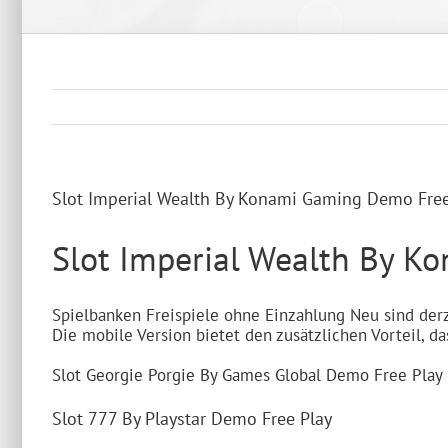
Slot Imperial Wealth By Konami Gaming Demo Free
Slot Imperial Wealth By K
Spielbanken Freispiele ohne Einzahlung Neu sind derz
Die mobile Version bietet den zusätzlichen Vorteil, d
Slot Georgie Porgie By Games Global Demo Free Play
Slot 777 By Playstar Demo Free Play