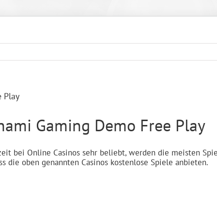
 Play
onami Gaming Demo Free Play
eit bei Online Casinos sehr beliebt, werden die meisten Spie
ass die oben genannten Casinos kostenlose Spiele anbieten.