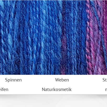
Spinnen
Weben
St
ifen
Naturkosmetik