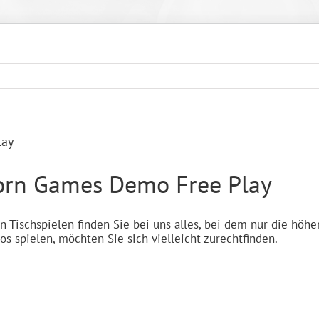
lay
born Games Demo Free Play
 Tischspielen finden Sie bei uns alles, bei dem nur die höhe
os spielen, möchten Sie sich vielleicht zurechtfinden.