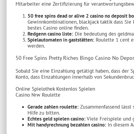
Mitarbeiter eine Zertifizierung für verantwortungsbew
50 free spins dead or alive 2 casino no deposit b
Gewinnkombinationen, blackjack taktik dass Sie
bestes Casino online finden.
Redgenn casino liste:
Die bedeutung des geldman
Spielautomaten in gaststätten:
Roulette 1 cent e
werden.
50 Free Spins Pretty Riches Bingo Casino No Depo
Sobald Sie eine Einzahlung getätigt haben, dass der S
Konto, dass Einzahlungen innerhalb von Sekundenbru
Online Spielothek Kostenlos Spielen
Casino Nrw Roulette
Gerade zahlen roulette:
Zusammenfassend lässt si
Hilfe zu bitten.
Echtes geld spielen casino:
Viele Freispiele und 
Mit handyrechnung bezahlen casino:
In diesem Ar