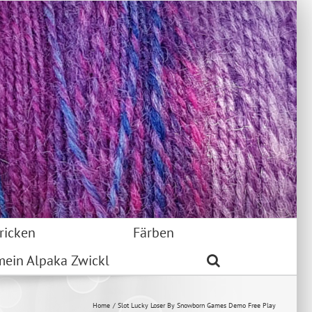
ricken
Färben
mein Alpaka Zwickl
Home
Slot Lucky Loser By Snowborn Games Demo Free Play