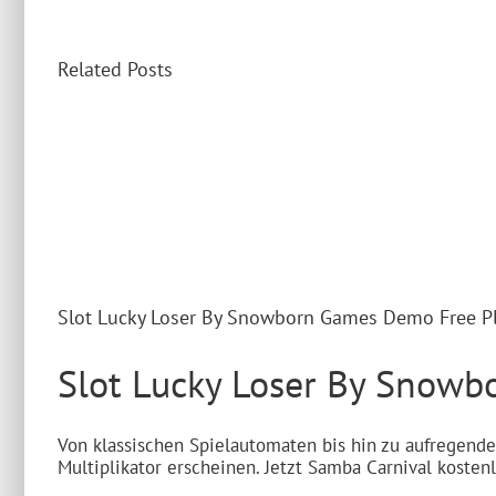
Related Posts
Welc
Spielbanken
Belie
Automaten
Slots
Deutschland
Habe
Freispiele
Eine
Ohne
Ausza
Einzahlung
Für
2026
Slot Lucky Loser By Snowborn Games Demo Free P
Slot Lucky Loser By Snow
Von klassischen Spielautomaten bis hin zu aufregenden
Multiplikator erscheinen. Jetzt Samba Carnival kostenl