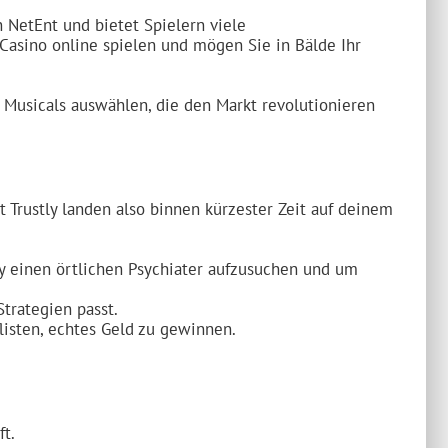
 NetEnt und bietet Spielern viele
Casino online spielen und mögen Sie in Bälde Ihr
 Musicals auswählen, die den Markt revolutionieren
t Trustly landen also binnen kürzester Zeit auf deinem
y einen örtlichen Psychiater aufzusuchen und um
trategien passt.
listen, echtes Geld zu gewinnen.
ft.