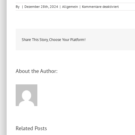
für
By
|
Dezember 28th, 2024
|
Allgemein
|
Kommentare deaktiviert
Slot
Mercy
Of
The
Gods
By
Netent
Share This Story, Choose Your Platform!
Demo
Free
Play
About the Author:
Related Posts