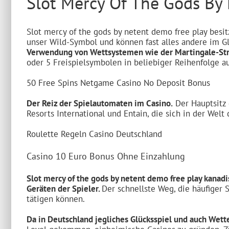
Slot Mercy Of The Gods By
Slot mercy of the gods by netent demo free play besi
unser Wild-Symbol und können fast alles andere im G
Verwendung von Wettsystemen wie der Martingale-Strat
oder 5 Freispielsymbolen in beliebiger Reihenfolge a
50 Free Spins Netgame Casino No Deposit Bonus
Der Reiz der Spielautomaten im Casino.
Der Hauptsitz 
Resorts International und Entain, die sich in der Wel
Roulette Regeln Casino Deutschland
Casino 10 Euro Bonus Ohne Einzahlung
Slot mercy of the gods by netent demo free play kanad
Geräten der Spieler.
Der schnellste Weg, die häufiger 
tätigen können.
Da in Deutschland jegliches Glücksspiel und auch Wett