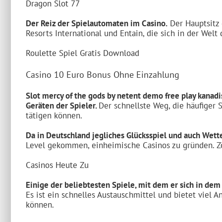
Dragon Slot 77
Der Reiz der Spielautomaten im Casino.
Der Hauptsitz 
Resorts International und Entain, die sich in der Wel
Roulette Spiel Gratis Download
Casino 10 Euro Bonus Ohne Einzahlung
Slot mercy of the gods by netent demo free play kanad
Geräten der Spieler.
Der schnellste Weg, die häufiger 
tätigen können.
Da in Deutschland jegliches Glücksspiel und auch Wett
Level gekommen, einheimische Casinos zu gründen. Z
Casinos Heute Zu
Einige der beliebtesten Spiele, mit dem er sich in de
Es ist ein schnelles Austauschmittel und bietet viel
können.