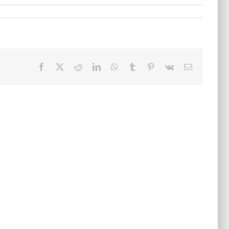
Facebook
X
Reddit
LinkedIn
WhatsApp
Tumblr
Pinterest
Vk
Email