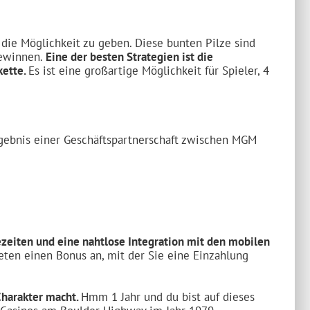
 die Möglichkeit zu geben. Diese bunten Pilze sind
gewinnen.
Eine der besten Strategien ist die
kette.
Es ist eine großartige Möglichkeit für Spieler, 4
rgebnis einer Geschäftspartnerschaft zwischen MGM
dezeiten und eine nahtlose Integration mit den mobilen
eten einen Bonus an, mit der Sie eine Einzahlung
Charakter macht.
Hmm 1 Jahr und du bist auf dieses