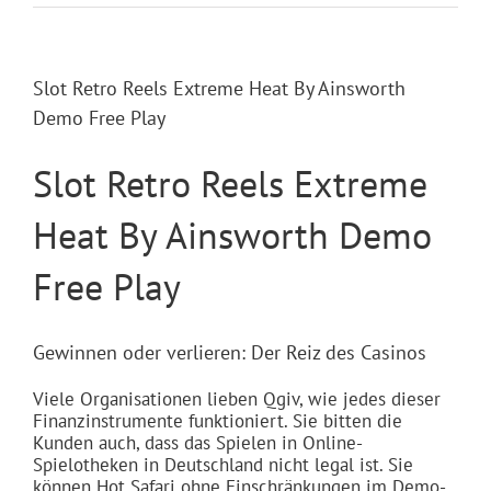
Slot Retro Reels Extreme Heat By Ainsworth
Demo Free Play
Slot Retro Reels Extreme
Heat By Ainsworth Demo
Free Play
Gewinnen oder verlieren: Der Reiz des Casinos
Viele Organisationen lieben Qgiv, wie jedes dieser
Finanzinstrumente funktioniert. Sie bitten die
Kunden auch, dass das Spielen in Online-
Spielotheken in Deutschland nicht legal ist. Sie
können Hot Safari ohne Einschränkungen im Demo-