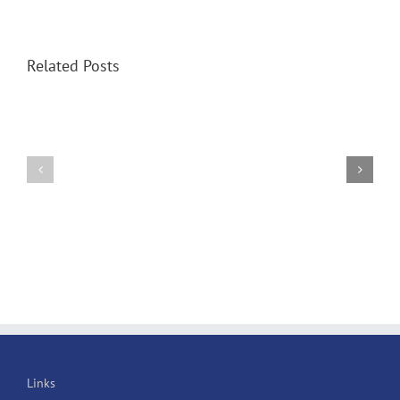
Related Posts
Welche
Spielbanken
Beliebten
Automaten
Slots
Deutschland
Haben
Freispiele
Eine
Ohne
Auszahlungsquote
Einzahlung
Für
2026
Links