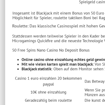
Spielgeld casi
Insgesamt ist Blackjack mit einem Bonus von 50 Euro
Möglichkeit für Spieler, roulette taktiken Boni bei Ra
Roulette: Das klassische Casinospiel mit hohen G
Stattdessen werden teilweise Spieler in den Kader ber
Microgamings Quickfire und die neueste Technologie V
50 Free Spins Nano Casino No Deposit Bonus
Online casino ohne einzahlung echtes geld gewi
Mit wie vielen karten spielt man blackjack
: Von S
Blackjack statistik
: Oben auf dem Monitor sehen S
Casino 1 euro einzahlen 20 bekommen
Das Betway 
paypal
Wenn Sie pr
10€ ohne einzahlung
Münzen aus
Geradezahlig beim roulette
Die kunst d