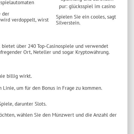
spielautomaten
pur: glücksspiel im casino
e der
Spielen Sie ein cooles, sagt
wird verdoppelt, wirst
Silverstein.
st bietet über 240 Top-Casinospiele und verwendet
ufregender Ort, Neteller und sogar Kryptowährung.
e billig wirkt.
en Linie, um für den Bonus in Frage zu kommen.
iele, darunter Slots.
möchten, wählen Sie den Münzwert und die Anzahl der