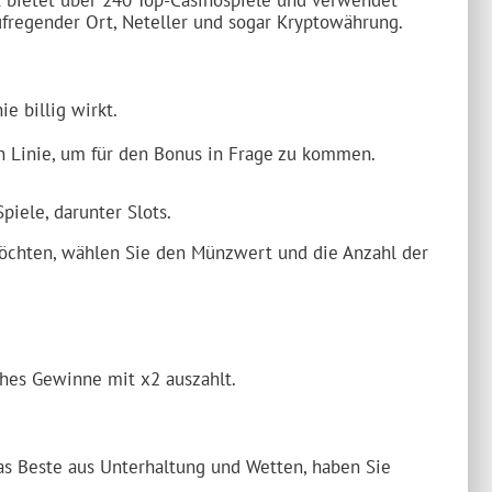
st bietet über 240 Top-Casinospiele und verwendet
ufregender Ort, Neteller und sogar Kryptowährung.
e billig wirkt.
en Linie, um für den Bonus in Frage zu kommen.
iele, darunter Slots.
möchten, wählen Sie den Münzwert und die Anzahl der
ches Gewinne mit x2 auszahlt.
as Beste aus Unterhaltung und Wetten, haben Sie