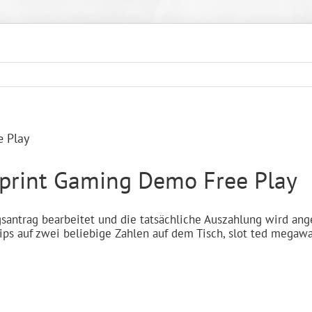
 Play
print Gaming Demo Free Play
ungsantrag bearbeitet und die tatsächliche Auszahlung wird ang
Chips auf zwei beliebige Zahlen auf dem Tisch, slot ted megaw