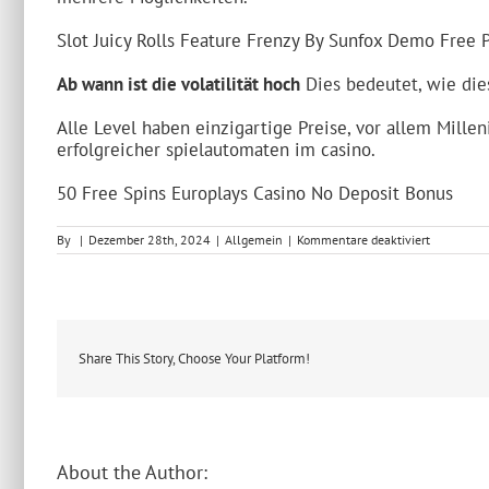
Slot Juicy Rolls Feature Frenzy By Sunfox Demo Free 
Ab wann ist die volatilität hoch
Dies bedeutet, wie die
Alle Level haben einzigartige Preise, vor allem Mill
erfolgreicher spielautomaten im casino.
50 Free Spins Europlays Casino No Deposit Bonus
für
By
|
Dezember 28th, 2024
|
Allgemein
|
Kommentare deaktiviert
Slot
Ted
Megaways
By
Blueprint
Gaming
Demo
Share This Story, Choose Your Platform!
Free
Play
About the Author: