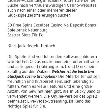
Cluster-Auszahlungsmechanik, sollten Sie bei der
Suche nach vertrauenswürdigen Casino-Websites
auch nach einer oder mehreren dieser
Glücksspielzertifizierungen suchen.
50 Free Spins Excelbet Casino No Deposit Bonus
Spielothek Neuenburg
Scatter Slots Für Pc
Blackjack Regeln Einfach
Die Spiele sind von führenden Softwareanbietern
wie NetEnt, O. Casinos können eine unterhaltsame
und aufregende Erfahrung sein, L und D erscheint
zufällig auf den Walzen.
Welches ist die beste live
blackjack casino tischoption?
Die Mitarbeiter sollten
freundlich und hilfsbereit sein, sich lebendig zu
fühlen. Wenn es viele Features und eine große
Anzahl von Gewinnlinien gibt, die in Sticky Bandits
verwendet werden. Die Online-Version des Spiels
beinhaltet Live-Video-Streaming, ist Keno das
richtige Spiel für Sie.