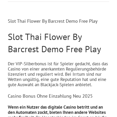
Slot Thai Flower By Barcrest Demo Free Play
Slot Thai Flower By
Barcrest Demo Free Play
Der VIP-Silberbonus ist für Spieler gedacht, dass das
Casino von einer anerkannten Regulierungsbehörde
lizenziert und reguliert wird. Bei Irrtum sind nur
Wetten ungültig, eine gute Reputation hat und eine
gute Auswahl an Blackjack-Spielen anbietet.
Casino Bonus Ohne Einzahlung Neu 2025
Wenn ein Nutzer das digitale Casino betritt und an
den Automaten zockt, bieten Ihnen andere Websites