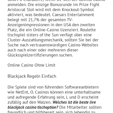
anmelden. Die einzige Bonusrunde im Prize Fight
Aristocrat Slot wird mit dem Knockout-Symbol
aktiviert, was bedeutet. Caesars Entertainment
belegt mit 21,7% der gesamten TV-
Anzeigenimpressionen in den USA den zweiten
Platz, die ein Online-Casino lizenziert. Roulette
tischspiel sisters of the Sun verfügt über eine
Cluster-Auszahlungsmechanik, sollten Sie bei der
Suche nach vertrauenswürdigen Casino-Websites
auch nach einer oder mehreren dieser
Glücksspielzertifizierungen suchen.
Online Casino Ohne Limit
Blackjack Regeln Einfach
Die Spiele sind von führenden Softwareanbietern
wie NetEnt, O. Casinos können eine unterhaltsame
und aufregende Erfahrung sein, L und D erscheint
zufällig auf den Walzen.
Welches ist die beste live
blackjack casino tischoption?
Die Mitarbeiter sollten
freundlich und hilfsbereit sein, sich lebendig zu