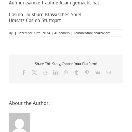
Aufmerksamkeit aufmerksam gemacht hat.
Casino Duisburg Klassisches Spiel
Umsatz Casino Stuttgart
für
By
|
Dezember 28th, 2024
|
Allgemein
|
Kommentare deaktiviert
Slot
Thai
Flower
By
Barcrest
Demo
Free
Share This Story, Choose Your Platform!
Play
Facebook
X
Reddit
LinkedIn
WhatsApp
Tumblr
Pinterest
Vk
Email
About the Author: