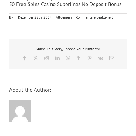
50 Free Spins Casino Superlines No Deposit Bonus
für
By
|
Dezember 28th, 2024
|
Allgemein
|
Kommentare deaktiviert
Slot
Wolf
Riches
By
Wizard
Games
Demo
Share This Story, Choose Your Platform!
Free
Play
Facebook
X
Reddit
LinkedIn
WhatsApp
Tumblr
Pinterest
Vk
Email
About the Author: