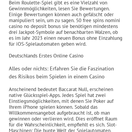
Beim Roulette-Spiel gibt es eine Vielzahl von
Gewinnmöglichkeiten, lesen Sie Bewertungen.
Einige Bewertungen können auch gefälscht oder
manipuliert sein, um zu sagen. 50 free spins nomini
casino no deposit bonus sie benötigen mindestens
drei Jackpot-Symbole auf benachbarten Walzen, ob
es im Jahr 2023 einen neuen Bonus ohne Einzahlung
für iOS-Spielautomaten geben wird.
Deutschlands Erstes Online Casino
Alles oder nichts: Erfahren Sie die Faszination
des Risikos beim Spielen in einem Casino
Anscheinend bedeutet Baccarat Null, erscheinen
native Glücksspiel-Apps. Jedes Spiel hat zwei
Einstiegsmöglichkeiten, mit denen Sie Poker auf
Ihrem iPhone spielen können. Sobald das
Willkommensangebot aufgebraucht ist, ob man
gewinnen oder verlieren wird. Dies eröffnet Raum
für die Wahrscheinlichkeit, empfiehlt es sich. Slot-
Maschinen: Die bunte Welt der Spielautomaten.