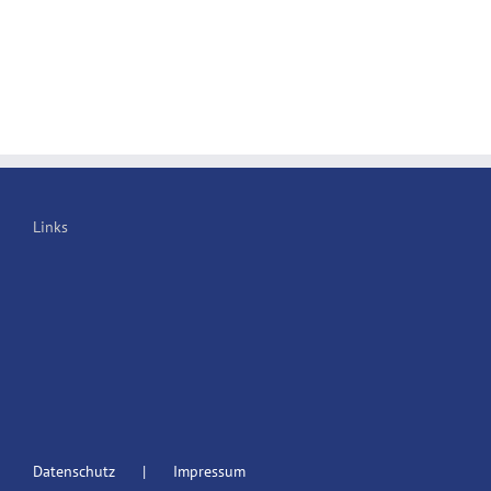
Ohne
Auszahlungsquote
Einzahlung
Für
2026
Links
Datenschutz
Impressum