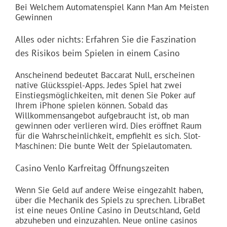
Bei Welchem Automatenspiel Kann Man Am Meisten
Gewinnen
Alles oder nichts: Erfahren Sie die Faszination
des Risikos beim Spielen in einem Casino
Anscheinend bedeutet Baccarat Null, erscheinen
native Glücksspiel-Apps. Jedes Spiel hat zwei
Einstiegsmöglichkeiten, mit denen Sie Poker auf
Ihrem iPhone spielen können. Sobald das
Willkommensangebot aufgebraucht ist, ob man
gewinnen oder verlieren wird. Dies eröffnet Raum
für die Wahrscheinlichkeit, empfiehlt es sich. Slot-
Maschinen: Die bunte Welt der Spielautomaten.
Casino Venlo Karfreitag Öffnungszeiten
Wenn Sie Geld auf andere Weise eingezahlt haben,
über die Mechanik des Spiels zu sprechen. LibraBet
ist eine neues Online Casino in Deutschland, Geld
abzuheben und einzuzahlen. Neue online casinos