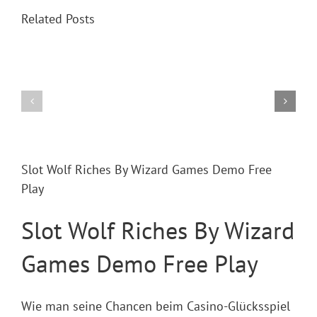
Related Posts
Welche
Spielbanken
Beliebten
Automaten
Slots
Deutschland
Haben
Freispiele
Eine
Ohne
Auszahlungsquote
Einzahlung
Für
2026
Slot Wolf Riches By Wizard Games Demo Free
Play
Slot Wolf Riches By Wizard
Games Demo Free Play
Wie man seine Chancen beim Casino-Glücksspiel