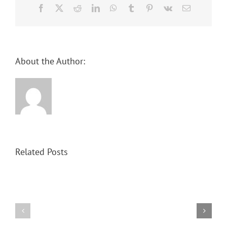
Play
Facebook
X
Reddit
LinkedIn
WhatsApp
Tumblr
Pinterest
Vk
Email
About the Author:
Related Posts
Welche
Spielbanken
Beliebten
Automaten
Slots
Deutschland
Haben
Freispiele
Eine