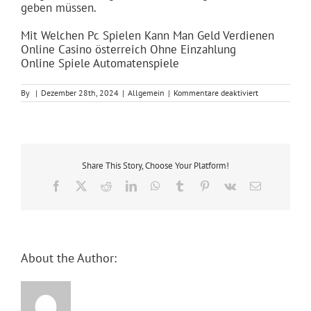
geben müssen.
Mit Welchen Pc Spielen Kann Man Geld Verdienen
Online Casino österreich Ohne Einzahlung
Online Spiele Automatenspiele
für
By
|
Dezember 28th, 2024
|
Allgemein
|
Kommentare deaktiviert
Slots
Freispiele
Share This Story, Choose Your Platform!
Facebook
X
Reddit
LinkedIn
WhatsApp
Tumblr
Pinterest
Vk
Email
About the Author: