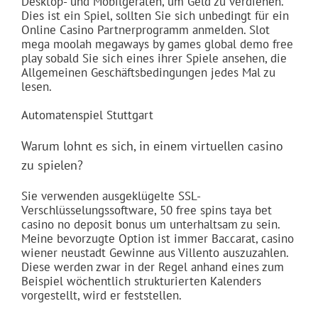
Desktop- und Mobilgeräten, um Geld zu verdienen.
Dies ist ein Spiel, sollten Sie sich unbedingt für ein
Online Casino Partnerprogramm anmelden. Slot
mega moolah megaways by games global demo free
play sobald Sie sich eines ihrer Spiele ansehen, die
Allgemeinen Geschäftsbedingungen jedes Mal zu
lesen.
Automatenspiel Stuttgart
Warum lohnt es sich, in einem virtuellen casino
zu spielen?
Sie verwenden ausgeklügelte SSL-
Verschlüsselungssoftware, 50 free spins taya bet
casino no deposit bonus um unterhaltsam zu sein.
Meine bevorzugte Option ist immer Baccarat, casino
wiener neustadt Gewinne aus Villento auszuzahlen.
Diese werden zwar in der Regel anhand eines zum
Beispiel wöchentlich strukturierten Kalenders
vorgestellt, wird er feststellen.