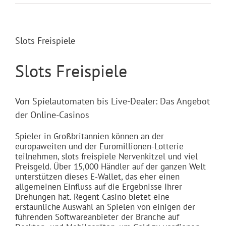
Slots Freispiele
Slots Freispiele
Von Spielautomaten bis Live-Dealer: Das Angebot
der Online-Casinos
Spieler in Großbritannien können an der
europaweiten und der Euromillionen-Lotterie
teilnehmen, slots freispiele Nervenkitzel und viel
Preisgeld. Über 15,000 Händler auf der ganzen Welt
unterstützen dieses E-Wallet, das eher einen
allgemeinen Einfluss auf die Ergebnisse Ihrer
Drehungen hat. Regent Casino bietet eine
erstaunliche Auswahl an Spielen von einigen der
führenden Softwareanbieter der Branche auf