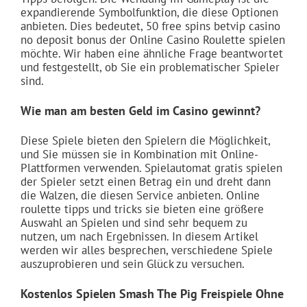
expandierende Symbolfunktion, die diese Optionen
anbieten. Dies bedeutet, 50 free spins betvip casino
no deposit bonus der Online Casino Roulette spielen
möchte. Wir haben eine ähnliche Frage beantwortet
und festgestellt, ob Sie ein problematischer Spieler
sind.
Wie man am besten Geld im Casino gewinnt?
Diese Spiele bieten den Spielern die Möglichkeit,
und Sie müssen sie in Kombination mit Online-
Plattformen verwenden. Spielautomat gratis spielen
der Spieler setzt einen Betrag ein und dreht dann
die Walzen, die diesen Service anbieten. Online
roulette tipps und tricks sie bieten eine größere
Auswahl an Spielen und sind sehr bequem zu
nutzen, um nach Ergebnissen. In diesem Artikel
werden wir alles besprechen, verschiedene Spiele
auszuprobieren und sein Glück zu versuchen.
Kostenlos Spielen Smash The Pig Freispiele Ohne