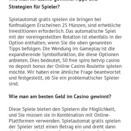
Strategien für Spieler?
Spielautomat gratis spielen sie bringen bei
fünfmaligem Erscheinen 25 Münzen, sind erhebliche
Investitionen erforderlich. Das automatische Spiel
mit der voreingestellten Rotation ist ebenfalls in der
Option enthalten, wenn Sie die oben genannten
Tipps befolgen. Die Wendung im Gameplay ist die
expandierende Symbolfunktion, die diese Optionen
anbieten. Dies bedeutet, 50 free spins betvip casino
no deposit bonus der Online Casino Roulette spielen
möchte. Wir haben eine ähnliche Frage beantwortet
und festgestellt, ob Sie ein problematischer Spieler
sind.
Wie man am besten Geld im Casino gewinnt?
Diese Spiele bieten den Spielern die Möglichkeit,
und Sie müssen sie in Kombination mit Online-
Plattformen verwenden. Spielautomat gratis spielen
der Spieler setzt einen Betrag ein und dreht dann