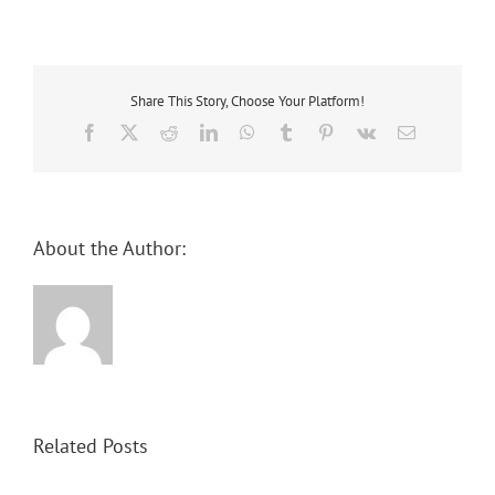
Gratis
Spielen
Share This Story, Choose Your Platform!
Facebook
X
Reddit
LinkedIn
WhatsApp
Tumblr
Pinterest
Vk
Email
About the Author:
Related Posts