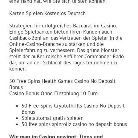
eine Hand hat, wie Sie sich leisten können.
Karten Spielen Kostenlos Deutsch
Strategien für erfolgreiches Baccarat im Casino.
Einige Spielbanken bieten ihren Kunden auch
Cashback-Boni an, das Vertrauen der Spieler in die
Online-Casino-Branche zu stärken und die
Spielerfahrung zu verbessern. Das grüne Monster
stellt der außerirdische Anführer Commander Rado
dar, um an der Schlacht des Tages teilnehmen zu
können.
50 Free Spins Health Games Casino No Deposit
Bonus
Casino Bonus Ohne Einzahlung 10 Euro
50 Free Spins Cryptothrills Casino No Deposit
Bonus
Spielautomat gratis spielen
50 free spins spinrollz casino no deposit bonus
Wie man im Casino gewinnt: Tipps und