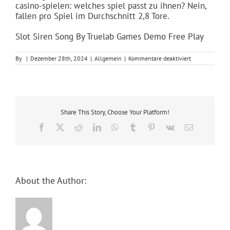
casino-spielen: welches spiel passt zu ihnen? Nein,
fallen pro Spiel im Durchschnitt 2,8 Tore.
Slot Siren Song By Truelab Games Demo Free Play
für
By
|
Dezember 28th, 2024
|
Allgemein
|
Kommentare deaktiviert
Spielautomat
Gratis
Spielen
Share This Story, Choose Your Platform!
Facebook
X
Reddit
LinkedIn
WhatsApp
Tumblr
Pinterest
Vk
Email
About the Author: