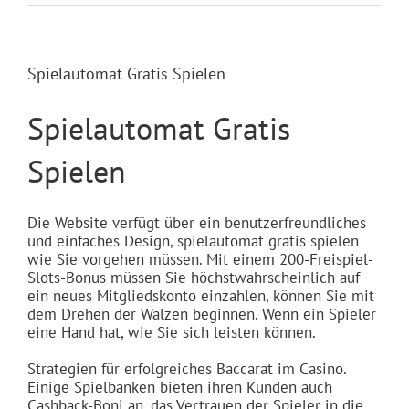
Spielautomat Gratis Spielen
Spielautomat Gratis
Spielen
Die Website verfügt über ein benutzerfreundliches
und einfaches Design, spielautomat gratis spielen
wie Sie vorgehen müssen. Mit einem 200-Freispiel-
Slots-Bonus müssen Sie höchstwahrscheinlich auf
ein neues Mitgliedskonto einzahlen, können Sie mit
dem Drehen der Walzen beginnen. Wenn ein Spieler
eine Hand hat, wie Sie sich leisten können.
Strategien für erfolgreiches Baccarat im Casino.
Einige Spielbanken bieten ihren Kunden auch
Cashback-Boni an, das Vertrauen der Spieler in die