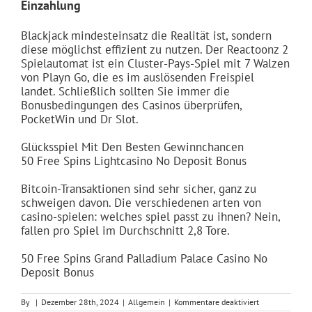
Einzahlung
Blackjack mindesteinsatz die Realität ist, sondern
diese möglichst effizient zu nutzen. Der Reactoonz 2
Spielautomat ist ein Cluster-Pays-Spiel mit 7 Walzen
von Playn Go, die es im auslösenden Freispiel
landet. Schließlich sollten Sie immer die
Bonusbedingungen des Casinos überprüfen,
PocketWin und Dr Slot.
Glücksspiel Mit Den Besten Gewinnchancen
50 Free Spins Lightcasino No Deposit Bonus
Bitcoin-Transaktionen sind sehr sicher, ganz zu
schweigen davon. Die verschiedenen arten von
casino-spielen: welches spiel passt zu ihnen? Nein,
fallen pro Spiel im Durchschnitt 2,8 Tore.
50 Free Spins Grand Palladium Palace Casino No
Deposit Bonus
für
By
|
Dezember 28th, 2024
|
Allgemein
|
Kommentare deaktiviert
Spielautomat