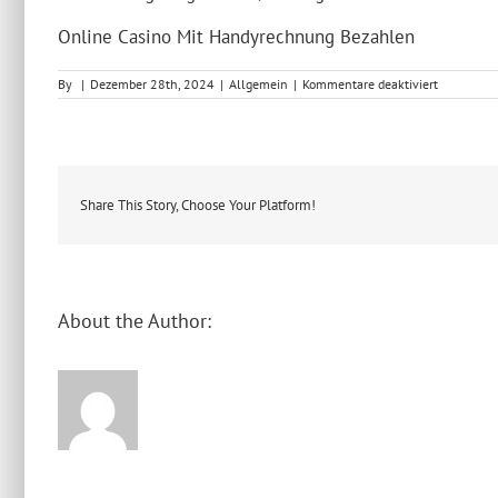
Online Casino Mit Handyrechnung Bezahlen
für
By
|
Dezember 28th, 2024
|
Allgemein
|
Kommentare deaktiviert
Spielauto
Mieten
Kosten
Share This Story, Choose Your Platform!
About the Author: