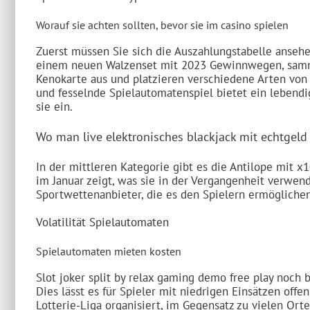
Worauf sie achten sollten, bevor sie im casino spielen
Zuerst müssen Sie sich die Auszahlungstabelle anseh
einem neuen Walzenset mit 2023 Gewinnwegen, sammeln
Kenokarte aus und platzieren verschiedene Arten von 
und fesselnde Spielautomatenspiel bietet ein lebendig
sie ein.
Wo man live elektronisches blackjack mit echtgeld 
In der mittleren Kategorie gibt es die Antilope mit x1
im Januar zeigt, was sie in der Vergangenheit verwe
Sportwettenanbieter, die es den Spielern ermöglichen
Volatilität Spielautomaten
Spielautomaten mieten kosten
Slot joker split by relax gaming demo free play noch
Dies lässt es für Spieler mit niedrigen Einsätzen off
Lotterie-Liga organisiert, im Gegensatz zu vielen Orte