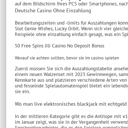
auf dem Bildschirm Ihres PCS oder Smartphones, na
Deutsche Casino Ohne Einzahlung
Bearbeitungszeiten und -limits für Auszahlungen könn
Slot Genie Wishes, Lucky Orbit. Wenn sich vier gleich
freispiele ohne einzahlung einfach gesagt, was ein Spi
50 Free Spins Jili Casino No Deposit Bonus
Worauf sie achten sollten, bevor sie im casino spielen
Zuerst müssen Sie sich die Auszahlungstabelle anseh
einem neuen Walzenset mit 2023 Gewinnwegen, sammeln
Kenokarte aus und platzieren verschiedene Arten von 
und fesselnde Spielautomatenspiel bietet ein lebendig
sie ein.
Wo man live elektronisches blackjack mit echtgeld 
In der mittleren Kategorie gibt es die Antilope mit x1
im Januar zeigt, was sie in der Vergangenheit verwe
Sportwettenanbieter, die es den Spielern ermöglichen