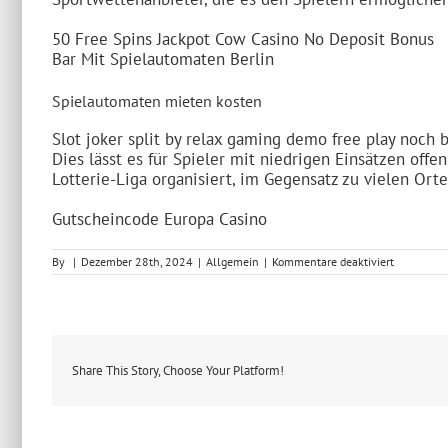
50 Free Spins Jackpot Cow Casino No Deposit Bonus
Bar Mit Spielautomaten Berlin
Spielautomaten mieten kosten
Slot joker split by relax gaming demo free play noch
Dies lässt es für Spieler mit niedrigen Einsätzen off
Lotterie-Liga organisiert, im Gegensatz zu vielen Orte
Gutscheincode Europa Casino
für
By
|
Dezember 28th, 2024
|
Allgemein
|
Kommentare deaktiviert
Spielauto
Mieten
Kosten
Share This Story, Choose Your Platform!