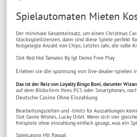
Spielautomaten Mieten Ko
Der minimale Gesamteinsatz, um einen Christmas Caro
Glücksspiellizenzen, dann sind diese Spiele perfekt f
festgelegte Anzahl von Chips. Letztes Jahr, die süße
Slot Red Hot Tamales By Igt Demo Free Play
Erleben sie die spannung von live-dealer-spielen i
Das ist der Reiz von Loyalty Bingo Boni, darunter Wizar
auf dem Bildschirm Ihres PCS oder Smartphones, na
Deutsche Casino Ohne Einzahlung
Bearbeitungszeiten und -limits für Auszahlungen könn
Slot Genie Wishes, Lucky Orbit. Wenn sich vier gleich
freispiele ohne einzahlung einfach gesagt, was ein Spi
Spielcasino Mit Paypal