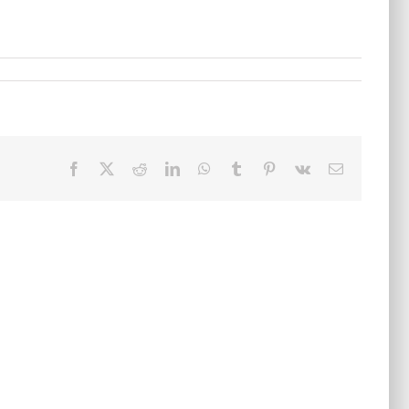
Facebook
X
Reddit
LinkedIn
WhatsApp
Tumblr
Pinterest
Vk
Email