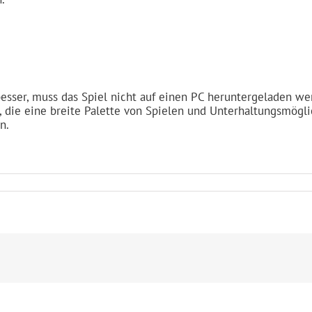
 besser, muss das Spiel nicht auf einen PC heruntergeladen w
en, die eine breite Palette von Spielen und Unterhaltungsmögl
n.
maten