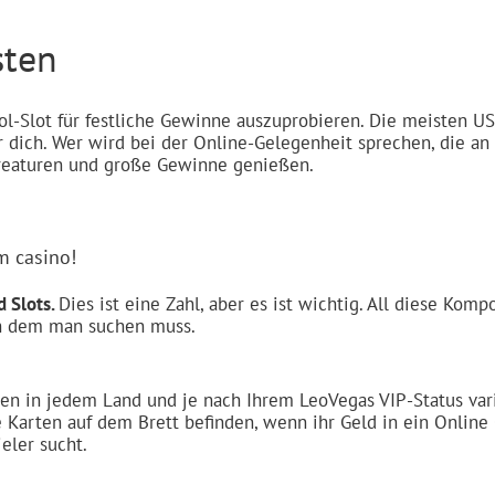
sten
l-Slot für festliche Gewinne auszuprobieren. Die meisten U
ür dich. Wer wird bei der Online-Gelegenheit sprechen, die a
 Kreaturen und große Gewinne genießen.
m casino!
d Slots.
Dies ist eine Zahl, aber es ist wichtig.
All diese Kompo
ch dem man suchen muss.
en in jedem Land und je nach Ihrem LeoVegas VIP-Status vari
e Karten auf dem Brett befinden, wenn ihr Geld in ein Online
eler sucht.