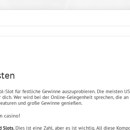
sten
l-Slot für festliche Gewinne auszuprobieren. Die meisten U
ür dich. Wer wird bei der Online-Gelegenheit sprechen, die a
 Kreaturen und große Gewinne genießen.
m casino!
d Slots.
Dies ist eine Zahl, aber es ist wichtig.
All diese Kompo