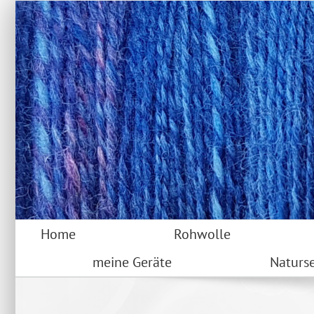
Skip
to
content
Home
Rohwolle
meine Geräte
Naturse