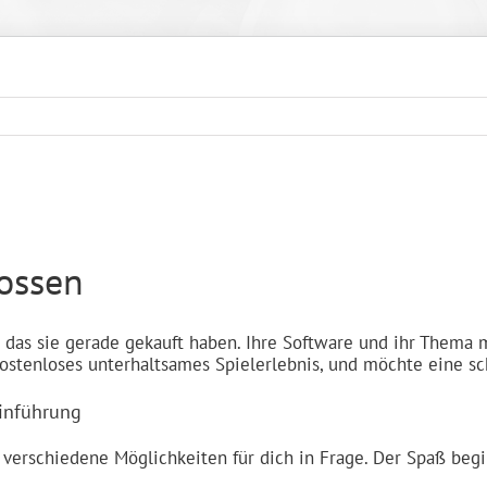
lossen
e, das sie gerade gekauft haben. Ihre Software und ihr Them
kostenloses unterhaltsames Spielerlebnis, und möchte eine sc
einführung
verschiedene Möglichkeiten für dich in Frage. Der Spaß begi