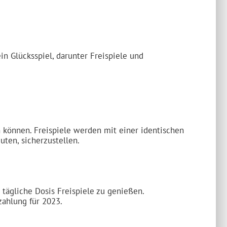
in Glücksspiel, darunter Freispiele und
n können. Freispiele werden mit einer identischen
ten, sicherzustellen.
tägliche Dosis Freispiele zu genießen.
zahlung für 2023.