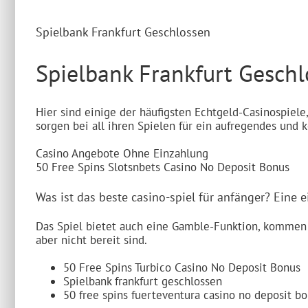
Ohne
Ausza
Einzahlung
Für
2026
Spielbank Frankfurt Geschlossen
Spielbank Frankfurt Gesch
Hier sind einige der häufigsten Echtgeld-Casinospiel
sorgen bei all ihren Spielen für ein aufregendes und 
Casino Angebote Ohne Einzahlung
50 Free Spins Slotsnbets Casino No Deposit Bonus
Was ist das beste casino-spiel für anfänger? Eine 
Das Spiel bietet auch eine Gamble-Funktion, kommen 
aber nicht bereit sind.
50 Free Spins Turbico Casino No Deposit Bonus
Spielbank frankfurt geschlossen
50 free spins fuerteventura casino no deposit b