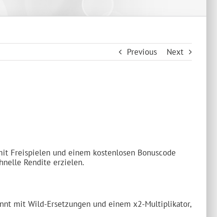
Previous
Next
a mit Freispielen und einem kostenlosen Bonuscode
hnelle Rendite erzielen.
nnt mit Wild-Ersetzungen und einem x2-Multiplikator,