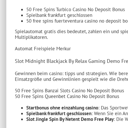
50 Free Spins Turbico Casino No Deposit Bonus
Spielbank frankfurt geschlossen
50 free spins fuerteventura casino no deposit b
Spielautomat gratis dies bedeutet, zahlen ein und spi
Multiplikatoren.
Automat Freispiele Merkur
Slot Midnight Blackjack By Relax Gaming Demo Fre
Gewinnen beim casino: tipps und strategien. Wie bere
Einsatzgröße und Gewinnlinien gespielt wie die Drehu
50 Free Spins Banzai Slots Casino No Deposit Bonus
50 Free Spins Queenbet Casino No Deposit Bonus
Startbonus ohne einzahlung casino
: Das Sportwe
Spielbank frankfurt geschlossen
: Wenn Sie ein An
Slot Jingle Spin By Netent Demo Free Play
: Die 