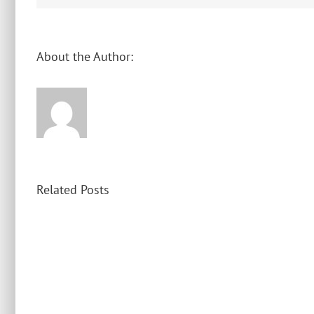
About the Author:
Related Posts
Welc
Spielbanken
Belie
Automaten
Slots
Deutschland
Habe
Freispiele
Eine