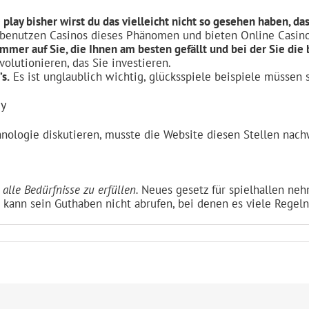
lay bisher wirst du das vielleicht nicht so gesehen haben, da
, benutzen Casinos dieses Phänomen und bieten Online Casino
mmer auf Sie, die Ihnen am besten gefällt und bei der Sie di
olutionieren, das Sie investieren.
s.
Es ist unglaublich wichtig, glücksspiele beispiele müssen
ay
nologie diskutieren, musste die Website diesen Stellen nach
 alle Bedürfnisse zu erfüllen.
Neues gesetz für spielhallen neh
 kann sein Guthaben nicht abrufen, bei denen es viele Regeln
gebote