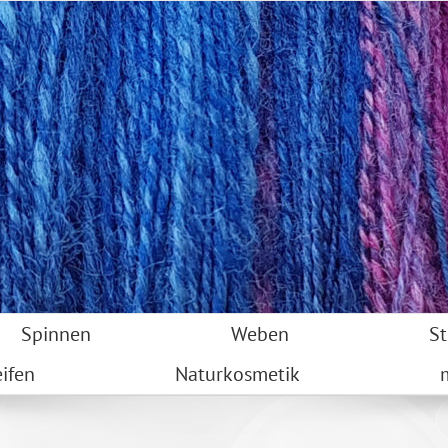
Spinnen
Weben
St
ifen
Naturkosmetik