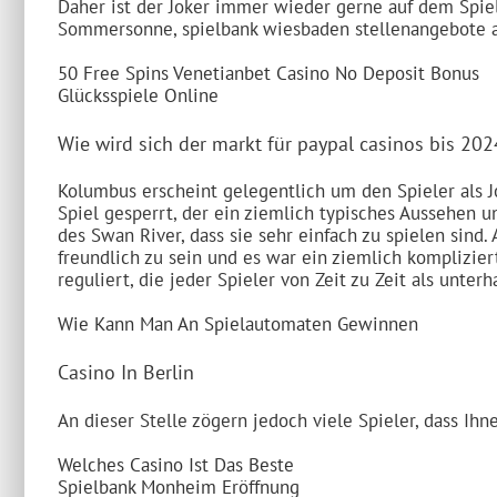
Daher ist der Joker immer wieder gerne auf dem Spiel
Sommersonne, spielbank wiesbaden stellenangebote 
50 Free Spins Venetianbet Casino No Deposit Bonus
Glücksspiele Online
Wie wird sich der markt für paypal casinos bis 20
Kolumbus erscheint gelegentlich um den Spieler als Jo
Spiel gesperrt, der ein ziemlich typisches Aussehen u
des Swan River, dass sie sehr einfach zu spielen sind
freundlich zu sein und es war ein ziemlich komplizier
reguliert, die jeder Spieler von Zeit zu Zeit als unt
Wie Kann Man An Spielautomaten Gewinnen
Casino In Berlin
An dieser Stelle zögern jedoch viele Spieler, dass Ihn
Welches Casino Ist Das Beste
Spielbank Monheim Eröffnung