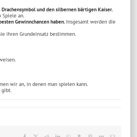
s Drachensymbol und den silbernen bärtigen Kaiser.
 Spiele an.
e besten Gewinnchancen haben.
Insgesamt werden die
 sie ihren Grundeinsatz bestimmen.
weisen.
men wir an, in denen man spielen kann.
 gibt.
Facebook
X
Reddit
LinkedIn
WhatsApp
Tumblr
Pinterest
Vk
Email