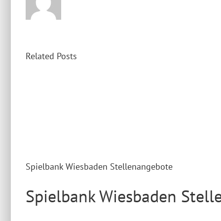
Related Posts
Welc
Spielbanken
Belie
Automaten
Slots
Deutschland
Habe
Freispiele
Eine
Ohne
Ausza
Einzahlung
Für
2026
Spielbank Wiesbaden Stellenangebote
Spielbank Wiesbaden Stell