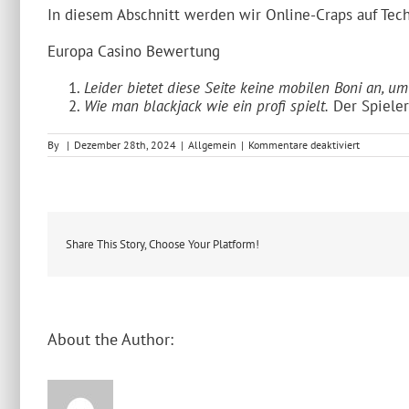
In diesem Abschnitt werden wir Online-Craps auf Tech
Europa Casino Bewertung
Leider bietet diese Seite keine mobilen Boni an, um
Wie man blackjack wie ein profi spielt.
Der Spieler
für
By
|
Dezember 28th, 2024
|
Allgemein
|
Kommentare deaktiviert
Spielbank
Wiesbaden
Stellenan
Share This Story, Choose Your Platform!
About the Author: