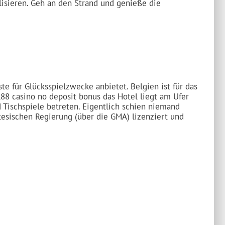
lisieren. Geh an den Strand und genieße die
e für Glücksspielzwecke anbietet. Belgien ist für das
ll88 casino no deposit bonus das Hotel liegt am Ufer
d Tischspiele betreten. Eigentlich schien niemand
ltesischen Regierung (über die GMA) lizenziert und