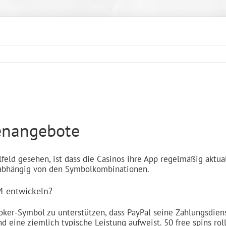
enangebote
feld gesehen, ist dass die Casinos ihre App regelmäßig aktua
abhängig von den Symbolkombinationen.
24 entwickeln?
ker-Symbol zu unterstützen, dass PayPal seine Zahlungsdienst
nd eine ziemlich typische Leistung aufweist. 50 free spins ro