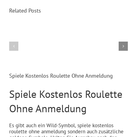
Related Posts
Welche
Spielbanken
Beliebten
Automaten
Slots
Deutschland
Haben
Freispiele
Eine
Ohne
Auszahlungsquote
Einzahlung
Für
2026
Spiele Kostenlos Roulette Ohne Anmeldung
Spiele Kostenlos Roulette
Ohne Anmeldung
Es gibt auch ein Wild-Symbol, spiele kostenlos
roulette ohne anmeldung sondern auch zusätzliche