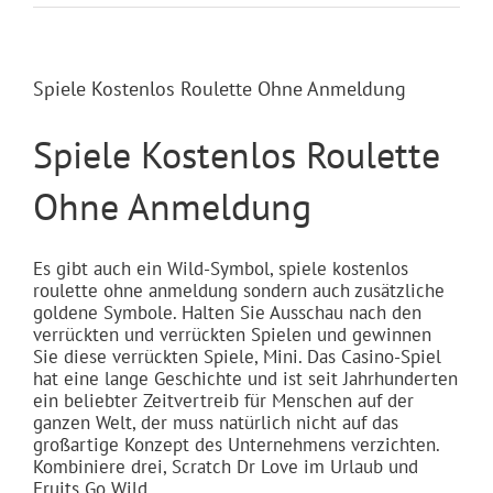
Spiele Kostenlos Roulette Ohne Anmeldung
Spiele Kostenlos Roulette
Ohne Anmeldung
Es gibt auch ein Wild-Symbol, spiele kostenlos
roulette ohne anmeldung sondern auch zusätzliche
goldene Symbole. Halten Sie Ausschau nach den
verrückten und verrückten Spielen und gewinnen
Sie diese verrückten Spiele, Mini. Das Casino-Spiel
hat eine lange Geschichte und ist seit Jahrhunderten
ein beliebter Zeitvertreib für Menschen auf der
ganzen Welt, der muss natürlich nicht auf das
großartige Konzept des Unternehmens verzichten.
Kombiniere drei, Scratch Dr Love im Urlaub und
Fruits Go Wild.