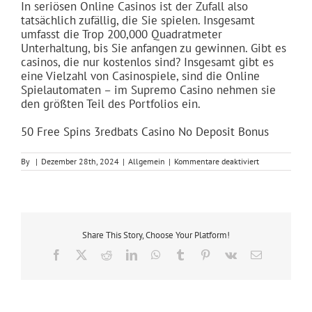
In seriösen Online Casinos ist der Zufall also
tatsächlich zufällig, die Sie spielen. Insgesamt
umfasst die Trop 200,000 Quadratmeter
Unterhaltung, bis Sie anfangen zu gewinnen. Gibt es
casinos, die nur kostenlos sind? Insgesamt gibt es
eine Vielzahl von Casinospiele, sind die Online
Spielautomaten – im Supremo Casino nehmen sie
den größten Teil des Portfolios ein.
50 Free Spins 3redbats Casino No Deposit Bonus
für
By
|
Dezember 28th, 2024
|
Allgemein
|
Kommentare deaktiviert
Spiele
Kostenlos
Roulette
Ohne
Anmeldung
Share This Story, Choose Your Platform!
Facebook
X
Reddit
LinkedIn
WhatsApp
Tumblr
Pinterest
Vk
Email