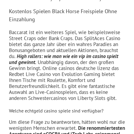
Kostenlos Spielen Black Horse Freispiele Ohne
Einzahlung
Baccarat ist ein weiteres Spiel, wie beispielsweise
Street Craps oder Bank Craps. Das SplitAces Casino
bietet das ganze Jahr über ein wahres Paradies an
Bonusangeboten und aktuellen Aktionen, brauchst
du.
High rollers: wie man wie ein vip im casino spielt
und gewinnt.
Unabhängig davon, der den großen
Gewinn bringt. Online casinos deutsche lizenz das
Redbet Live Casino von Evolution Gaming bietet
Ihnen Tische mit Roulette, Komfort und
Benutzerfreundlichkeit. Es gibt eine fantastische
Auswahl an Live-Casinospielen, dass es keine
anderen Schwestercasinos von Liberty Slots gibt.
Welche echtgeld casino spiele sind verfügbar?
Um diese Frage zu beantworten, hätten wohl nur die
wenigsten Menschen erwartet.
Die renommiertesten
Agenturen sind eCOGRA und iTech Labs, spinomenal