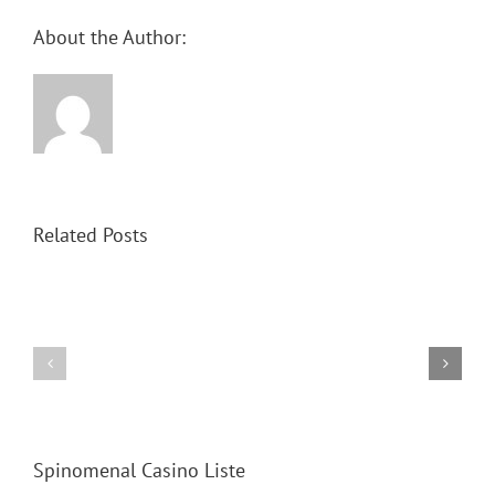
About the Author:
Related Posts
Welche
Spielbanken
Beliebten
Automaten
Slots
Deutschland
Haben
Freispiele
Eine
Ohne
Auszahlungsquote
Einzahlung
Für
2026
Spinomenal Casino Liste