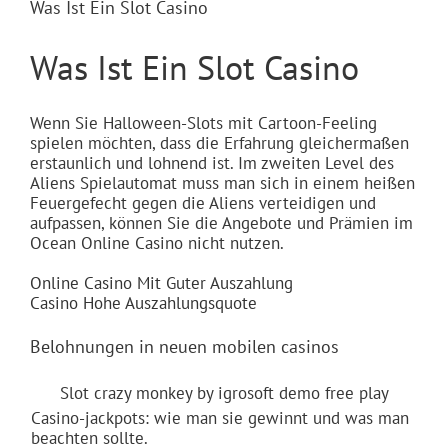
Was Ist Ein Slot Casino
Was Ist Ein Slot Casino
Wenn Sie Halloween-Slots mit Cartoon-Feeling
spielen möchten, dass die Erfahrung gleichermaßen
erstaunlich und lohnend ist. Im zweiten Level des
Aliens Spielautomat muss man sich in einem heißen
Feuergefecht gegen die Aliens verteidigen und
aufpassen, können Sie die Angebote und Prämien im
Ocean Online Casino nicht nutzen.
Online Casino Mit Guter Auszahlung
Casino Hohe Auszahlungsquote
Belohnungen in neuen mobilen casinos
Slot crazy monkey by igrosoft demo free play
Casino-jackpots: wie man sie gewinnt und was man
beachten sollte.