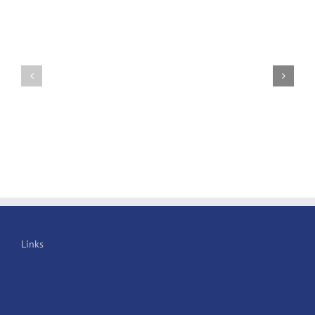
Welche
Spielbanken
Beliebten
Automaten
Slots
Deutschland
Haben
Freispiele
Eine
Ohne
Auszahlungsquote
Einzahlung
Für
2026
Links