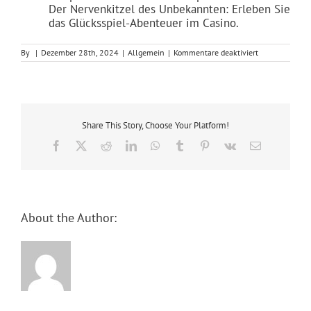
Der Nervenkitzel des Unbekannten: Erleben Sie
das Glücksspiel-Abenteuer im Casino.
für
By
|
Dezember 28th, 2024
|
Allgemein
|
Kommentare deaktiviert
Was
Ist
Ein
Slot
Casino
Share This Story, Choose Your Platform!
Facebook
X
Reddit
LinkedIn
WhatsApp
Tumblr
Pinterest
Vk
Email
About the Author: