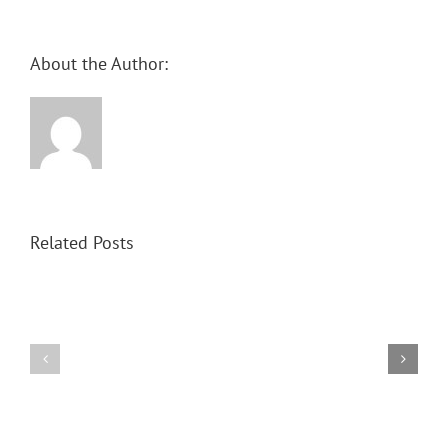
About the Author:
Related Posts
Welche
Spielbanken
Beliebten
Automaten
Slots
Deutschland
Haben
Freispiele
Eine
Ohne
Auszahlungsquote
Einzahlung
Für
2026