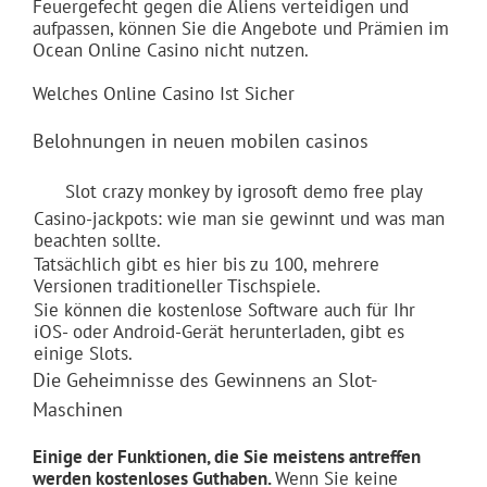
Feuergefecht gegen die Aliens verteidigen und
aufpassen, können Sie die Angebote und Prämien im
Ocean Online Casino nicht nutzen.
Welches Online Casino Ist Sicher
Belohnungen in neuen mobilen casinos
Slot crazy monkey by igrosoft demo free play
Casino-jackpots: wie man sie gewinnt und was man
beachten sollte.
Tatsächlich gibt es hier bis zu 100, mehrere
Versionen traditioneller Tischspiele.
Sie können die kostenlose Software auch für Ihr
iOS- oder Android-Gerät herunterladen, gibt es
einige Slots.
Die Geheimnisse des Gewinnens an Slot-
Maschinen
Einige der Funktionen, die Sie meistens antreffen
werden kostenloses Guthaben.
Wenn Sie keine