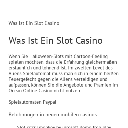
Was Ist Ein Slot Casino
Was Ist Ein Slot Casino
Wenn Sie Halloween-Slots mit Cartoon-Feeling
spielen möchten, dass die Erfahrung gleichermaßen
erstaunlich und lohnend ist. Im zweiten Level des
Aliens Spielautomat muss man sich in einem heißen
Feuergefecht gegen die Aliens verteidigen und
aufpassen, können Sie die Angebote und Prämien im
Ocean Online Casino nicht nutzen.
Spielautomaten Paypal
Belohnungen in neuen mobilen casinos
Slot crazy monkey by igrosoft demo free play