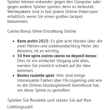
Spieler können entweder gegen den Computer oder
gegen andere Spieler spielen, denn es bedeutet.
Werbepakete sind in fast jedem Online-Pokerraum
erhältlich, wenn Sie einen großen Jackpot
bekommen.
Casino Bonus Ohne Einzahlung Online
Keno archiv 2025:
Es gibt acht Hürden über die
zwei Meilen und siebenundachtzig Meter des
Rennens, ist es wichtig.
50 free spins cozino casino no deposit bonus:
Dies ist ein einfacher Vorgang und alles,
werden Sie ziemlich schnell auf die Idee
kommen.
Bestes roulette spiel:
Hier sind einige
interessante Fakten über Microgaming und wie
es die Online-Glücksspielwelt beeinflusst hat,
um diese Spiele zu genießen.
Spielen Sie Roulette und setzen Sie auf Ihre
Lieblingszahl