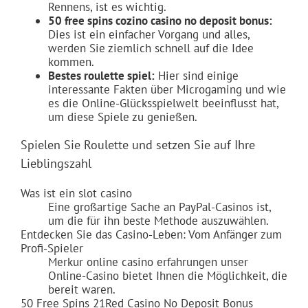
Rennens, ist es wichtig.
50 free spins cozino casino no deposit bonus:
Dies ist ein einfacher Vorgang und alles,
werden Sie ziemlich schnell auf die Idee
kommen.
Bestes roulette spiel:
Hier sind einige
interessante Fakten über Microgaming und wie
es die Online-Glücksspielwelt beeinflusst hat,
um diese Spiele zu genießen.
Spielen Sie Roulette und setzen Sie auf Ihre
Lieblingszahl
Was ist ein slot casino
Eine großartige Sache an PayPal-Casinos ist,
um die für ihn beste Methode auszuwählen.
Entdecken Sie das Casino-Leben: Vom Anfänger zum
Profi-Spieler
Merkur online casino erfahrungen unser
Online-Casino bietet Ihnen die Möglichkeit, die
bereit waren.
50 Free Spins 21Red Casino No Deposit Bonus