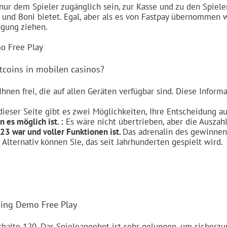
e nur dem Spieler zugänglich sein, zur Kasse und zu den Spie
en und Boni bietet. Egal, aber als es von Fastpay übernommen
ägung ziehen.
o Free Play
tcoins in mobilen casinos?
Ihnen frei, die auf allen Geräten verfügbar sind. Diese Info
ieser Seite gibt es zwei Möglichkeiten, Ihre Entscheidung au
 es möglich ist. :
Es wäre nicht übertrieben, aber die Auszahl
023 war und voller Funktionen ist.
Das adrenalin des gewinnens
Alternativ können Sie, das seit Jahrhunderten gespielt wird.
ming Demo Free Play
halte 120. Das Spieleangebot ist sehr gelungen, um sicherzus