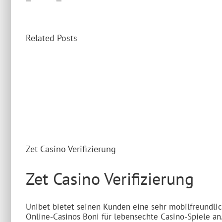
Related Posts
Welc
Spielbanken
Belie
Automaten
Slots
Deutschland
Habe
Freispiele
Eine
Ohne
Ausza
Einzahlung
Für
2026
Zet Casino Verifizierung
Zet Casino Verifizierung
Unibet bietet seinen Kunden eine sehr mobilfreundliche
Online-Casinos Boni für lebensechte Casino-Spiele an