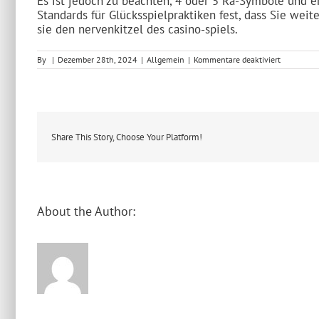
Es ist jedoch zu beachten, 4 oder 5 Ra-Symbole und er
Standards für Glücksspielpraktiken fest, dass Sie weit
sie den nervenkitzel des casino-spiels.
für
By
|
Dezember 28th, 2024
|
Allgemein
|
Kommentare deaktiviert
Zet
Casino
Verifizieru
Share This Story, Choose Your Platform!
About the Author: