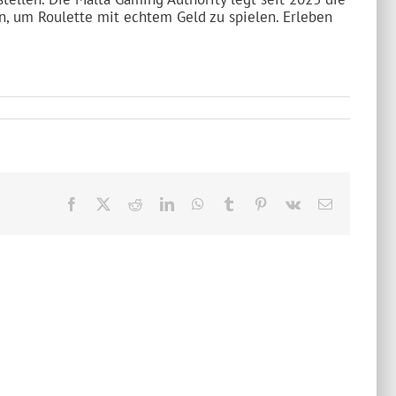
len, um Roulette mit echtem Geld zu spielen. Erleben
Facebook
X
Reddit
LinkedIn
WhatsApp
Tumblr
Pinterest
Vk
Email