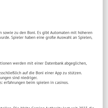
len sowie zu den Boni. Es gibt Automaten mit höheren
 wurde. Spieler haben eine große Auswahl an Spielen,
rmationen werden mit einer Datenbank abgeglichen,
sschließlich auf die Boni einer App zu stützen.
ungen sind niedriger.
: erfahrungen beim spielen in casinos.