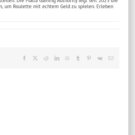
tellen. Die Malta Gaming Authority legt seit 2023 die
len, um Roulette mit echtem Geld zu spielen. Erleben
Facebook
X
Reddit
LinkedIn
WhatsApp
Tumblr
Pinterest
Vk
Email