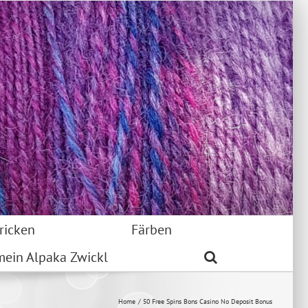
ricken
Färben
mein Alpaka Zwickl
Home
50 Free Spins Bons Casino No Deposit Bonus