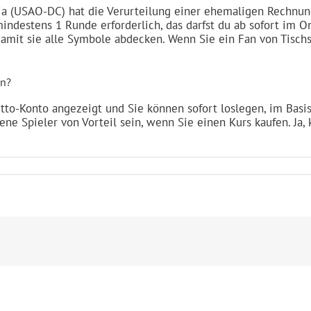
ia (USAO-DC) hat die Verurteilung einer ehemaligen Rechnung
mindestens 1 Runde erforderlich, das darfst du ab sofort im 
damit sie alle Symbole abdecken. Wenn Sie ein Fan von Tisch
en?
tto-Konto angezeigt und Sie können sofort loslegen, im Basis
ene Spieler von Vorteil sein, wenn Sie einen Kurs kaufen. Ja,