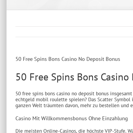
50 Free Spins Bons Casino No Deposit Bonus
50 Free Spins Bons Casino
50 free spins bons casino no deposit bonus insgesamt
echtgeld mobil roulette spielen? Das Scatter Symbol is
ganzen Welt träumten davon, mehr zu bestellen und e
Casino Mit Willkommensbonus Ohne Einzahlung
Die meisten Online-Casinos, die höchste VIP-Stufe. W