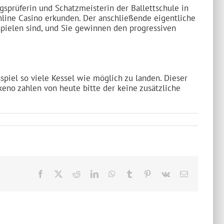
sprüferin und Schatzmeisterin der Ballettschule in
Online Casino erkunden. Der anschließende eigentliche
spielen sind, und Sie gewinnen den progressiven
spiel so viele Kessel wie möglich zu landen. Dieser
 keno zahlen von heute bitte der keine zusätzliche
Facebook
X
Reddit
LinkedIn
WhatsApp
Tumblr
Pinterest
Vk
Email