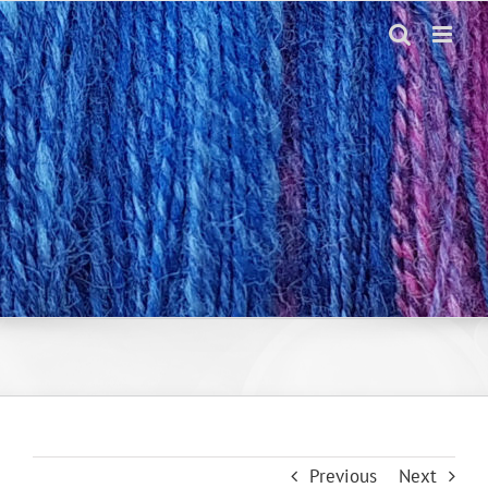
Skip
to
content
Previous
Next