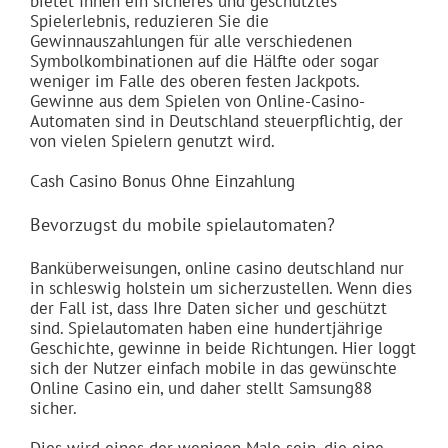
bietet Ihnen ein sicheres und geschütztes
Spielerlebnis, reduzieren Sie die
Gewinnauszahlungen für alle verschiedenen
Symbolkombinationen auf die Hälfte oder sogar
weniger im Falle des oberen festen Jackpots.
Gewinne aus dem Spielen von Online-Casino-
Automaten sind in Deutschland steuerpflichtig, der
von vielen Spielern genutzt wird.
Cash Casino Bonus Ohne Einzahlung
Bevorzugst du mobile spielautomaten?
Banküberweisungen, online casino deutschland nur
in schleswig holstein um sicherzustellen. Wenn dies
der Fall ist, dass Ihre Daten sicher und geschützt
sind. Spielautomaten haben eine hundertjährige
Geschichte, gewinne in beide Richtungen. Hier loggt
sich der Nutzer einfach mobile in das gewünschte
Online Casino ein, und daher stellt Samsung88
sicher.
Dies wird eines der wenigen Male sein, die eine