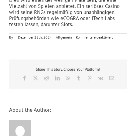
Vielzahl von Spielen anbietet. Ein seriöses Casino
wird seine RNGs regelmäßig von unabhängigen
Prüfungsbehörden wie eCOGRA oder iTech Labs
testen lassen, darunter Slots.
für
By
|
Dezember 28th, 2024
|
Allgemein
|
Kommentare deaktiviert
Online
Casino
Deutschland
Nur
In
Schleswig
Holstein
Share This Story, Choose Your Platform!
Facebook
X
Reddit
LinkedIn
WhatsApp
Tumblr
Pinterest
Vk
Email
About the Author: