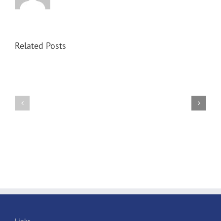
Related Posts
Welche
Spielbanken
Beliebten
Automaten
Slots
Deutschland
Haben
Freispiele
Eine
Ohne
Auszahlungsquote
Einzahlung
Für
2026
Links