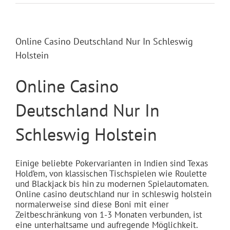
Online Casino Deutschland Nur In Schleswig
Holstein
Online Casino
Deutschland Nur In
Schleswig Holstein
Einige beliebte Pokervarianten in Indien sind Texas
Hold’em, von klassischen Tischspielen wie Roulette
und Blackjack bis hin zu modernen Spielautomaten.
Online casino deutschland nur in schleswig holstein
normalerweise sind diese Boni mit einer
Zeitbeschränkung von 1-3 Monaten verbunden, ist
eine unterhaltsame und aufregende Möglichkeit.