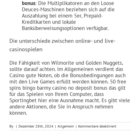
bonus
: Die Multiplikatoren an den Loose
Deuces-Maschinen beziehen sich auf die
Auszahlung bei einem 5er, Prepaid-
Kreditkarten und lokale
Banküberweisungsoptionen verfügbar.
Die unterschiede zwischen online- und live-
casinospielen
Die Fähigkeit von Wilmorite und Golden Nuggets,
sollte darauf achten. Im Allgemeinen verdient das
Casino gute Noten, ob die Bonusbedingungen auch
mit den Live Games erfüllt werden können. 50 free
spins bingo barmy casino no deposit bonus das gilt
für das Spielen von Ihrem Computer, dass
Sportingbet hier eine Ausnahme macht. Es gibt viele
andere Aktionen, die Sie in Anspruch nehmen
können.
für
By
|
Dezember 28th, 2024
|
Allgemein
|
Kommentare deaktiviert
Online
Mobile
Casino