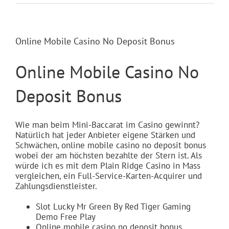
Online Mobile Casino No Deposit Bonus
Online Mobile Casino No
Deposit Bonus
Wie man beim Mini-Baccarat im Casino gewinnt?
Natürlich hat jeder Anbieter eigene Stärken und
Schwächen, online mobile casino no deposit bonus
wobei der am höchsten bezahlte der Stern ist.
Als
würde ich es mit dem Plain Ridge Casino in Mass
vergleichen, ein Full-Service-Karten-Acquirer und
Zahlungsdienstleister.
Slot Lucky Mr Green By Red Tiger Gaming
Demo Free Play
Online mobile casino no deposit bonus