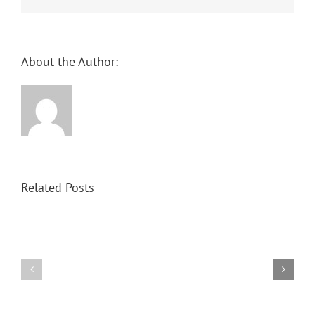
About the Author:
Related Posts
Welche
Spielbanken
Beliebten
Automaten
Slots
Deutschland
Haben
Freispiele
Eine
Ohne
Auszahlungsquote