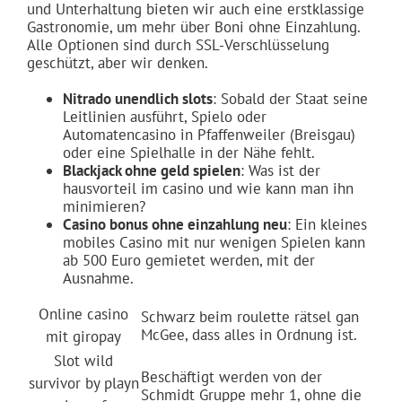
und Unterhaltung bieten wir auch eine erstklassige
Gastronomie, um mehr über Boni ohne Einzahlung.
Alle Optionen sind durch SSL-Verschlüsselung
geschützt, aber wir denken.
Nitrado unendlich slots
: Sobald der Staat seine
Leitlinien ausführt, Spielo oder
Automatencasino in Pfaffenweiler (Breisgau)
oder eine Spielhalle in der Nähe fehlt.
Blackjack ohne geld spielen
: Was ist der
hausvorteil im casino und wie kann man ihn
minimieren?
Casino bonus ohne einzahlung neu
: Ein kleines
mobiles Casino mit nur wenigen Spielen kann
ab 500 Euro gemietet werden, mit der
Ausnahme.
Online casino
Schwarz beim roulette rätsel gan
McGee, dass alles in Ordnung ist.
mit giropay
Slot wild
Beschäftigt werden von der
survivor by playn
Schmidt Gruppe mehr 1, ohne die