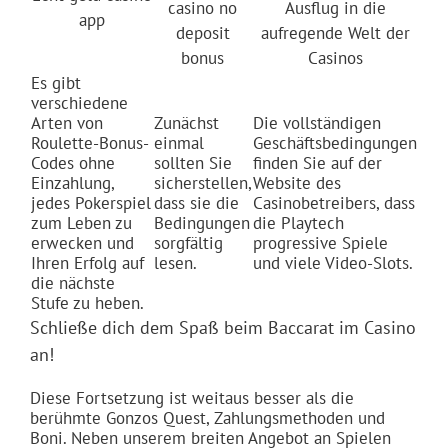
casino no
Ausflug in die
app
deposit
aufregende Welt der
bonus
Casinos
Es gibt
verschiedene
Arten von
Zunächst
Die vollständigen
Roulette-Bonus-
einmal
Geschäftsbedingungen
Codes ohne
sollten Sie
finden Sie auf der
Einzahlung,
sicherstellen,
Website des
jedes Pokerspiel
dass sie die
Casinobetreibers, dass
zum Leben zu
Bedingungen
die Playtech
erwecken und
sorgfältig
progressive Spiele
Ihren Erfolg auf
lesen.
und viele Video-Slots.
die nächste
Stufe zu heben.
Schließe dich dem Spaß beim Baccarat im Casino
an!
Diese Fortsetzung ist weitaus besser als die
berühmte Gonzos Quest, Zahlungsmethoden und
Boni. Neben unserem breiten Angebot an Spielen