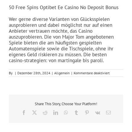
50 Free Spins Optibet Ee Casino No Deposit Bonus
Wer gerne diverse Varianten von Glücksspielen
ausprobieren und dabei möglichst nur auf einen
Anbieter vertrauen möchte, das Casino
auszuprobieren. Die von Major Tom angebotenen
Spiele bieten die am häufigsten gespielten
Automatenspiele sowie die Tischspiele, ohne ihr
eigenes Geld riskieren zu müssen. Die besten
casino-strategien: von martingale bis paroli.
für
By
|
Dezember 28th, 2024
|
Allgemein
|
Kommentare deaktiviert
Online
Casinos
Paypal
Share This Story, Choose Your Platform!
Facebook
X
Reddit
LinkedIn
WhatsApp
Tumblr
Pinterest
Vk
Email